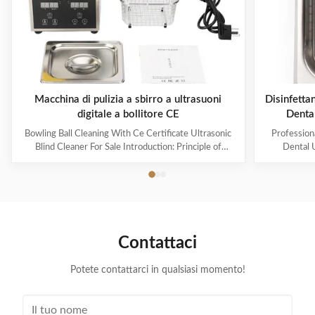
Macchina di pulizia a sbirro a ultrasuoni
Disinfetta
digitale a bollitore CE
Denta
Bowling Ball Cleaning With Ce Certificate Ultrasonic
Profession
Blind Cleaner For Sale Introduction: Principle of
Dental U
ultrasonic cleaner: High frequency oscillation signal
ultrasonic cl
from ultrasonic generator is transformed into high
sound waves 
frequency mechanical oscillation by transducer and
used in in
propagated into medium-cleaning solvent. The
electronics
forward radiation of ultrasonic wave in dense phase of
households 
cleaning solution causes the flow of liquid to produce
Product Pa
Contattaci
tens of thousands of tiny bubbles with diameters of
MH-010S Inn
50-500 microns
s
Potete contattarci in qualsiasi momento!