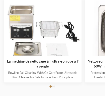
La machine de nettoyage à l' ultra-sonique à l'
Nettoyeur 
aveugle
60W ma
Bowling Ball Cleaning With Ce Certificate Ultrasonic
Profession
Blind Cleaner For Sale Introduction: Principle of
Dental U
ultrasonic cleaner: High frequency oscillation signal
ultrasonic cl
from ultrasonic generator is transformed into high
sound waves 
frequency mechanical oscillation by transducer and
used in in
propagated into medium-cleaning solvent. The
electronics
forward radiation of ultrasonic wave in dense phase of
households 
cleaning solution causes the flow of liquid to produce
Product Pa