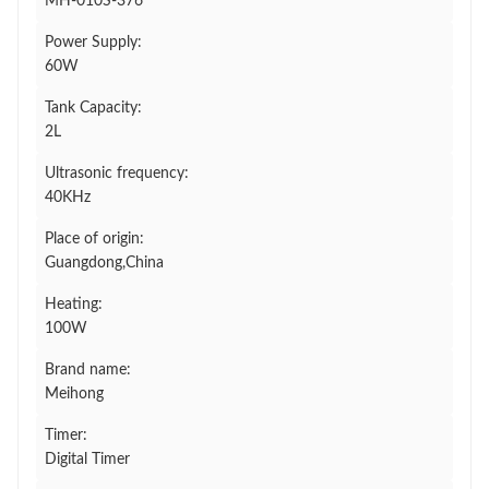
MH-010S-376
Power Supply:
60W
Tank Capacity:
2L
Ultrasonic frequency:
40KHz
Place of origin:
Guangdong,China
Heating:
100W
Brand name:
Meihong
Timer:
Digital Timer