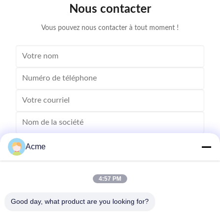
Nous contacter
tens of thousands of tiny bubbles with diameters of
MH-010S Inn
50-500 microns
s
Vous pouvez nous contacter à tout moment !
Acme
4:57 PM
Good day, what product are you looking for?
Envoyez