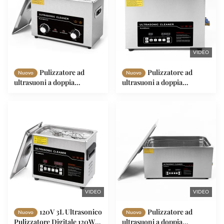
VIDEO
Pulizzatore ad
Pulizzatore ad
Nuovo
Nuovo
ultrasuoni a doppia
ultrasuoni a doppia
frequenza da 4,5 litri con
frequenza 15L 760W
valvola di scarico
Macchina ad ultrasuoni
digitale automatica
VIDEO
VIDEO
120V 3L Ultrasonico
Pulizzatore ad
Nuovo
Nuovo
Pulizzatore Digitale 120W
ultrasuoni a doppia