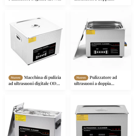
Ultrasonico Gioielleria
frequenza da 40K
Pulizzatore Macchina
Macchina di pulizia
Pulizzatore ad
Nuovo
Nuovo
ad ultrasuoni digitale ODM
ultrasuoni a doppia
360W con riscaldatore e
frequenza da 400W
timer
Pulizzatore ad ultrasuoni da
10L per gioielli