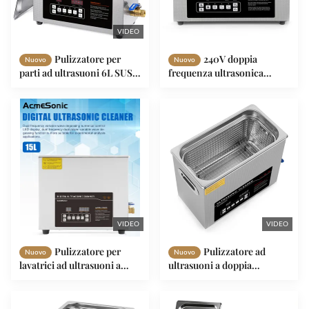
VIDEO
Pulizzatore per
240V doppia
Nuovo
Nuovo
parti ad ultrasuoni 6L SUS
frequenza ultrasonica
304 Pulizzatore ad
pulitore in acciaio
ultrasuoni per laboratorio
inossidabile industriale
di materiali
VIDEO
VIDEO
Pulizzatore per
Pulizzatore ad
Nuovo
Nuovo
lavatrici ad ultrasuoni a
ultrasuoni a doppia
doppia frequenza da 15L per
frequenza da 180W
la catena della bicicletta
Pulizzatore ad ultrasuoni
regolabile da 220V