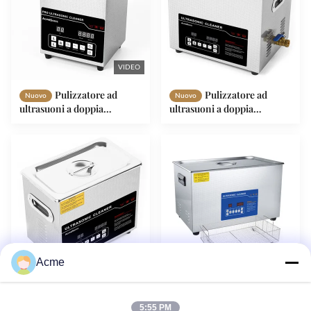
VIDEO
Pulizzatore ad
Pulizzatore ad
Nuovo
Nuovo
ultrasuoni a doppia
ultrasuoni a doppia
frequenza 2L SUS 304
frequenza 10L Serbatoio
Serbatoio 60W Potenza ad
4pcs Trasduttori Valvola di
ultrasuoni 100W Potenza di
scarico
riscaldamento
Acme
VIDEO
VIDEO
Pulizzatore ad
Pulizzatore ad
Nuovo
Nuovo
ultrasuoni a doppia
ultrasuoni da 600W per
5:55 PM