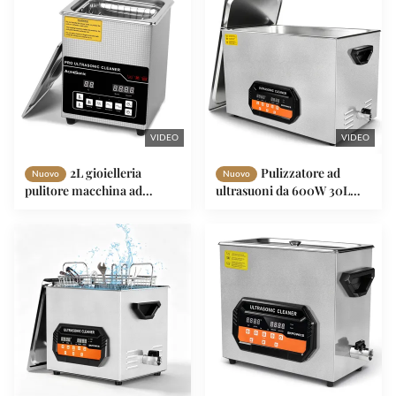
VIDEO
VIDEO
2L gioielleria
Pulizzatore ad
Nuovo
Nuovo
pulitore macchina ad
ultrasuoni da 600W 30L
ultrasuoni gioielleria sonico
con frequenza di 40kHz per
pulitore con calorificatore
pulizia industriale e di
timer
precisione