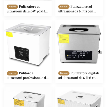
Pulizzatore ad
Pulizzatore ad
Nuovo
Nuovo
ultrasuoni da 240W 40kHz
ultrasuoni da 6 litri con
con modalità di
potenza di 180 W e
degassamento per lavatrice
frequenza di 40 kHz per
di parti industriali
pulizia professionale
Pulitore a
Pulizzatore digitale
Nuovo
Nuovo
ultrasuoni professionale da
ad ultrasuoni da 6 litri con
10L con potenza regolabile
frequenza di 40 kHz e
a 7 livelli e serbatoio in
riscaldatore da 300 W per
acciaio inossidabile 304 per
pulizia professionale
strumenti, parti, gioielli e
occhiali