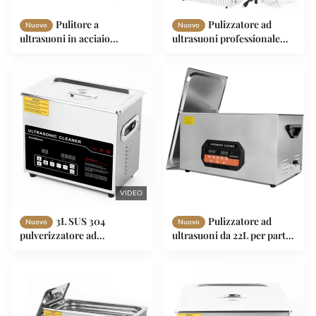
Pulitore a
Pulizzatore ad
Nuovo
Nuovo
ultrasuoni in acciaio
ultrasuoni professionale
inossidabile SUS304
180W Degas/Semi w/ 300W
Scaldaia Timer Digitale per
Gioielli Strumenti Occhiali
Giocattoli
VIDEO
3L SUS 304
Pulizzatore ad
Nuovo
Nuovo
pulverizzatore ad
ultrasuoni da 22L per parti
ultrasuoni con scarico a due
di auto utensili per
frequenze di riscaldamento
macchine e componenti di
Nuovo modello 2024
precisione con riscaldatore
da 600W Degas/Semi Mode
30-Min Timer