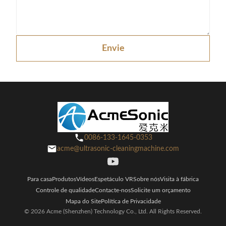
Envie
0086-133-1645-0353
acme@ultrasonic-cleaningmachine.com
Para casa
Produtos
Vídeos
Espetáculo VR
Sobre nós
Visita à fábrica
Controle de qualidade
Contacte-nos
Solicite um orçamento
Mapa do Site
Política de Privacidade
© 2026 Acme (Shenzhen) Technology Co., Ltd. All Rights Reserved.