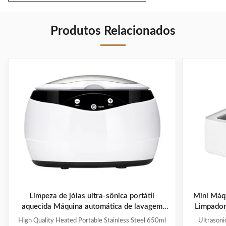
Produtos Relacionados
Limpeza de jóias ultra-sônica portátil
Mini Máqu
aquecida Máquina automática de lavagem
Limpador 
ultra-sônica
High Quality Heated Portable Stainless Steel 650ml
Ultrasoni