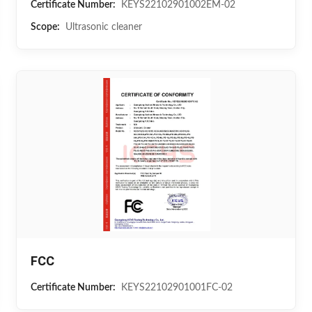
Certificate Number:
KEYS22102901002EM-02
Scope:
Ultrasonic cleaner
FCC
Certificate Number:
KEYS22102901001FC-02