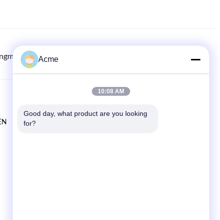
ingmachine.com
8613613021893
86-133-1645-0353
Acme
10:08 AM
SCHNELLE LINKS
Good day, what product are you looking 
EN
Zu Hause
for?
produits
Neuigkeiten
Rechtssachen
Sitemap