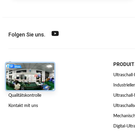
Folgen Sie uns.
ÜBER UNS
PRODUIT
Unternehmensprofil
Ultraschall
Werksbesichtigung
Industrielle
Qualitätskontrolle
Ultraschall
Kontakt mit uns
Ultraschall
Mechanische
Digital-Ultr