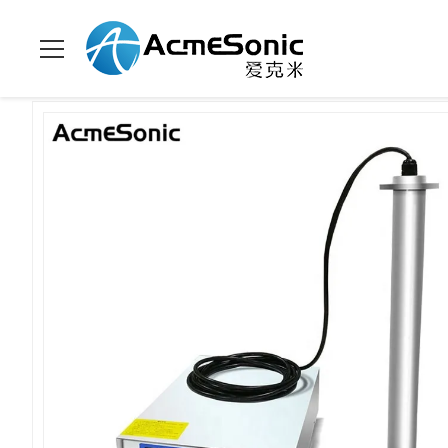
Zu Hause
>
Produits
>
immersible Ultraschallreiniger
>
Individ