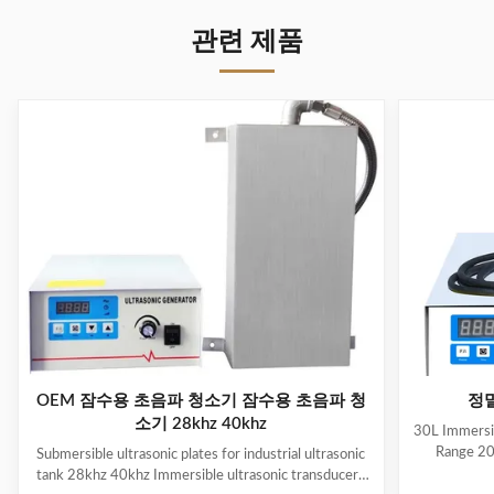
관련 제품
OEM 잠수용 초음파 청소기 잠수용 초음파 청
정밀
소기 28khz 40khz
30L Immersib
Range 20
Submersible ultrasonic plates for industrial ultrasonic
Description
tank 28khz 40khz Immersible ultrasonic transducers