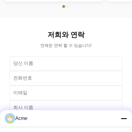
12B Produc
box is a core part of the ultrasonic cleaning machine. It
Cleaner A
can be connected to a generator via a cable and placed
machine desi
into a cleaning tank. The units can be placed into the
is made o
tank horizontally or vertically. For larger tanks, several
ensuring lon
transducer boxes can be arranged in a multiple-
The mode
transducer configuration. Features: * It is welded with
저희와 연락
ultra
thick SUS304 OR 316L stainless steel which
언제든 연락 할 수 있습니다!
Acme