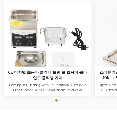
CE 디지털 초음파 클리너 볼링 볼 초음파 블라
스테인리스
인드 클리닝 기계
40KHz
Bowling Ball Cleaning With Ce Certificate Ultrasonic
Digital Ultr
Blind Cleaner For Sale Introduction: Principle of
CE Certifica
ultrasonic cleaner: High frequency oscillation signal
Ultrasonic V
from ultrasonic generator is transformed into high
The ultr
frequency mechanical oscillation by transducer and
oscillation
propagated into medium-cleaning solvent. The
solution 
forward radiation of ultrasonic wave in dense phase of
effectively