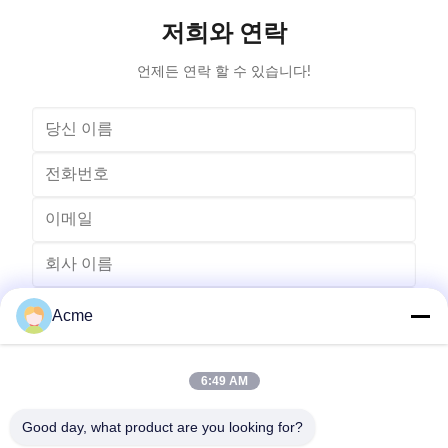
cleaning solution causes the flow of liquid to produce
surfaces
저희와 연락
tens of thousands of tiny bubbles with diameters of
Cleanin
50-500 microns
언제든 연락 할 수 있습니다!
Acme
6:49 AM
Good day, what product are you looking for?
전송