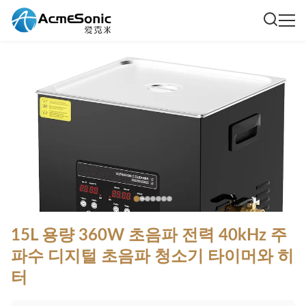
15L 용량 360W 초음파 전력 40kHz 주
파수 디지털 초음파 청소기 타이머와 히
터