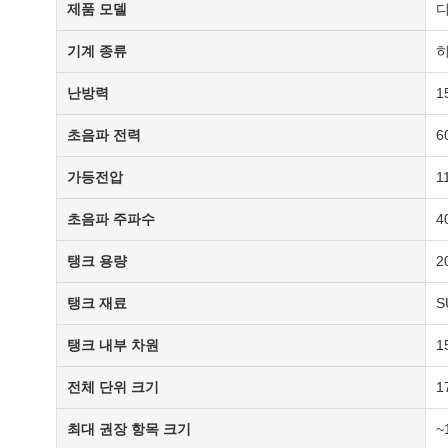
제품 모델
디
기계 종류
히
난방력
1
초음파 전력
6
가등전압
1
초음파 주파수
4
탱크 용량
2
탱크 재료
S
탱크 내부 차원
1
전체 단위 크기
1
최대 권장 항목 크기
~