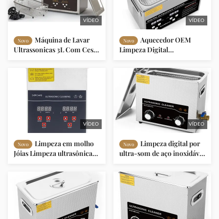
VÍDEO
VÍDEO
Máquina de Lavar
Aquecedor OEM
Novo
Novo
Ultrassonicas 3L Com Cesto
Limpeza Digital
Sus
Ultrassônica 3L 120W Com
Temporiador Digital
VÍDEO
VÍDEO
Limpeza em molho
Limpeza digital por
Novo
Novo
Jóias Limpeza ultrasônica
ultra-som de aço inoxidável
2L Personalizada Com
profissional 6000ml com
Cesto
temporizador ajustável