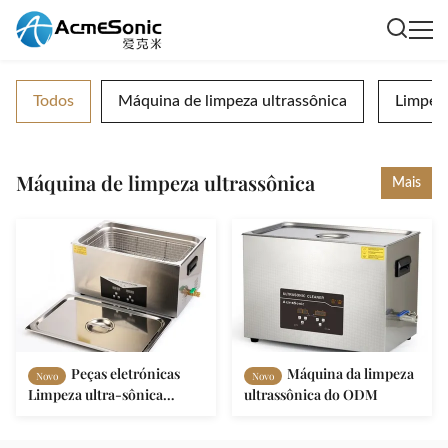
Todos
Máquina de limpeza ultrassônica
Limpeza
Máquina de limpeza ultrassônica
Mais
Peças eletrónicas
Máquina da limpeza
Novo
Novo
Limpeza ultra-sônica
ultrassônica do ODM
digital 30L