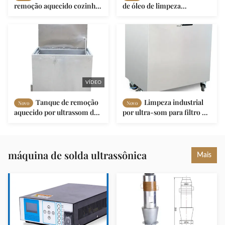
remoção aquecido cozinha
de óleo de limpeza
comercial aço inoxidável
industrial aquecido
com elemento de
aquecimento
VÍDEO
Tanque de remoção
Limpeza industrial
Novo
Novo
aquecido por ultrassom de
por ultra-som para filtro de
limpeza de tanque de
capô
remoção de aço inoxidável
para bandeja de forno
máquina de solda ultrassônica
Mais