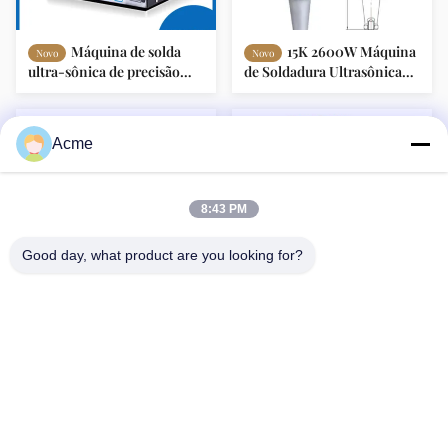
Máquina de solda
15K 2600W Máquina
Novo
Novo
ultra-sônica de precisão
de Soldadura Ultrasônica
50Hz soldadora de plástico
Transdutor de Soldadura
ultra-sônica
Ultrasônica
Acme
8:43 PM
Good day, what product are you looking for?
AC220V máquina de
Máquina de
Novo
Novo
soldagem por ultra-som
soldadura por ultra-som de
equipamento automático
2000W Máquina de
de soldagem por ultra-som
soldadura por ultra-som de
de plástico
plástico de 20K
86-133-1645-0353