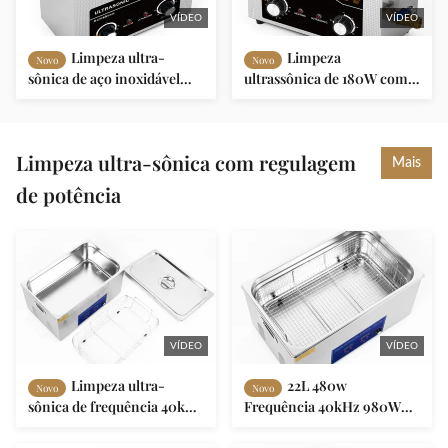
VÍDEO
VÍDEO
Limpeza ultra-
Limpeza
Novo
Novo
sônica de aço inoxidável
ultrassônica de 180W com
6000ml Volume 300W
display digital de
Potência de aquecimento
temporizador ajustável de
AC100-120V/AC220-240V
300W
Limpeza ultra-sônica com regulagem
Mais
de potência
VÍDEO
VÍDEO
Limpeza ultra-
22L 480w
Novo
Novo
sônica de frequência 40kHz
Frequência 40kHz 980W
com capacidade de 22L e
Limpeza ultra-sônica
potência de 480w
ajustável de potência com