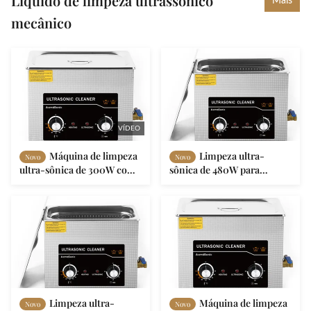
Líquido de limpeza ultrassônico
Mais
mecânico
VÍDEO
Máquina de limpeza
Limpeza ultra-
Novo
Novo
ultra-sônica de 300W com
sônica de 480W para
6L de volume do tanque
limpeza controlada por
calor
Limpeza ultra-
Máquina de limpeza
Novo
Novo