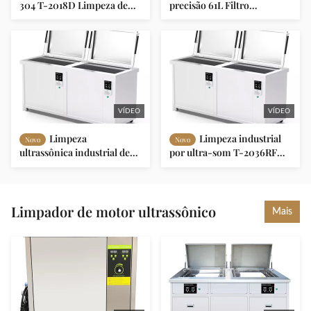
304 T-2018D Limpeza de
precisão 61L Filtro
precisão Limpeza
Circulação Indústria
ultrasônica 0-1200W 20-
Limpeza ultrasônica
95°C Timer 0-99H
Sonicador Banho Preço
Motor Peças de bloco
Lavadora
VÍDEO
VÍDEO
Limpeza
Limpeza industrial
Novo
Novo
ultrassônica industrial de
por ultra-som T-2036RF
135L Limpeza ultrassônica
com 4500W Filtro 135L
de peças do motor
Capacidade / Função de
enxaguante
Limpador de motor ultrassônico
Mais