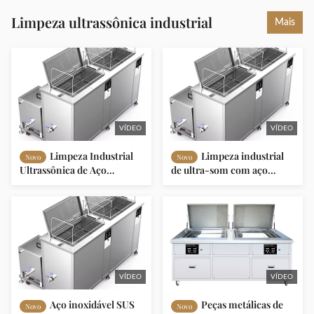
Limpeza ultrassônica industrial
Mais
VÍDEO
VÍDEO
Limpeza Industrial
Limpeza industrial
Novo
Novo
Ultrassônica de Aço
de ultra-som com aço
Inoxidável 3000W T-2018D
inoxidável SUS 304 para
28/40KHz para Limpeza de
enxaguar e limpar
Precisão
VÍDEO
VÍDEO
Aço inoxidável SUS
Peças metálicas de
Novo
Novo