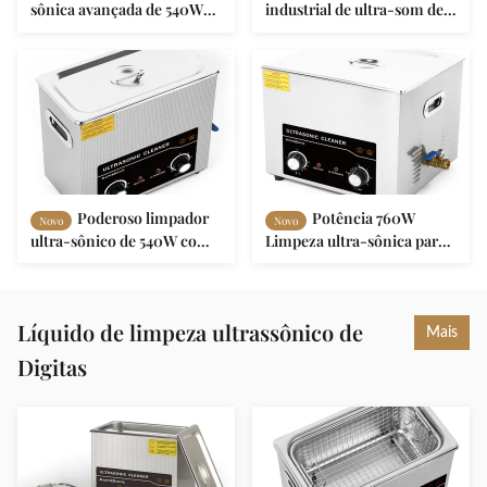
sônica avançada de 540W
industrial de ultra-som de
com tecnologia de limpeza
240W
física de 240W - limpeza
com água quente
Poderoso limpador
Potência 760W
Novo
Novo
ultra-sônico de 540W com
Limpeza ultra-sônica para
aquecimento de 300W
limpeza de água quente
Teoria de limpeza física de
Limpeza física Potência
240W
ultra-sônica 360W
Líquido de limpeza ultrassônico de
Mais
Digitas