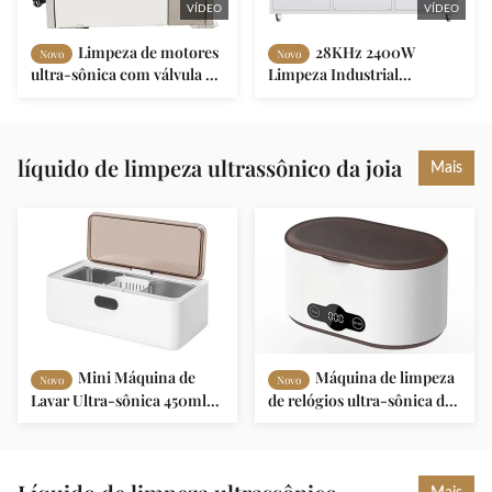
VÍDEO
VÍDEO
Limpeza de motores
28KHz 2400W
Novo
Novo
ultra-sônica com válvula de
Limpeza Industrial
drenagem, Limpeza de
Ultrassônica para Partes de
peças de motores ultra-
Motor e Turbina
sônicas de 40kHz
líquido de limpeza ultrassônico da joia
Mais
Mini Máquina de
Máquina de limpeza
Novo
Novo
Lavar Ultra-sônica 450ml
de relógios ultra-sônica de
Limpador de Óculos Ultra-
650 ml
sônicos Portátil