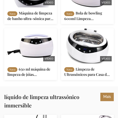
VÍDEO
VÍDEO
Máquina de limpeza
Bola de bowling
Novo
Novo
de banho ultra-sônica para
600ml Limpeza
uso externo Certificado LST
Ultrassônica para uso
para viagens domésticas
doméstico 15W Limpeza
Mini Ultrassônica
VÍDEO
VÍDEO
650 ml máquina de
Limpeza de
Novo
Novo
limpeza de jóias
Ultrassônicos para Casa de
esterilizante para óculos
Metal Poderosa para
relógios anéis
Limpeza de Pincel
líquido de limpeza ultrassônico
Mais
immersible