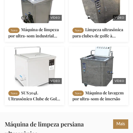
VÍDEO
VÍDEO
Máquina de limpeza
Limpeza ultrasônica
Novo
Novo
por ultra-som industrial
para clubes de golfe à
elétrica de 49L com
venda, peças de automóveis
temporizador de
de 1500W Limpeza
desligamento automático
ultrasônica com
temporizador digital e
aquecimento
VÍDEO
VÍDEO
SUS304L
Máquina de lavagem
Novo
Novo
Ultrassônico Clube de Golfe
por ultra-som de imersão
Limpeza 3/4/5 minutos
desligado automático para
cada token
Máquina de limpeza persiana
Mais