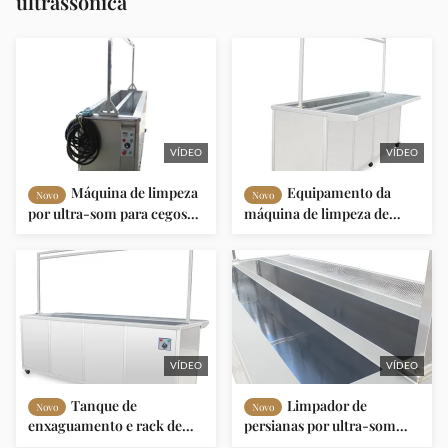
ultrassônica
VÍDEO
VÍDEO
Máquina de limpeza
Equipamento da
Novo
Novo
por ultra-som para cegos
máquina de limpeza de
Cortina/Drape Máquina de
persianas por ultra-som CE
limpeza por ultra-som 3
OEM
metros comprimento 330L
3600W
VÍDEO
VÍDEO
Tanque de
Limpador de
Novo
Novo
enxaguamento e rack de
persianas por ultra-som
secagem Máquina de
industrial 330L com