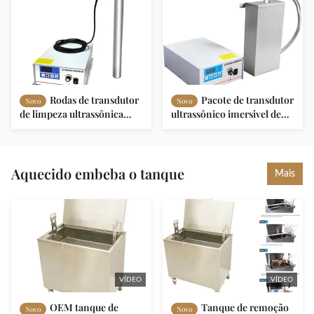
Rodas de transdutor
Pacote de transdutor
Novo
Novo
de limpeza ultrassônica
ultrassônico imersivel de
imersivel personalizada
metal com frequência de 28
150W
kHz
Aquecido embeba o tanque
Mais
VÍDEO
VÍDEO
OEM tanque de
Tanque de remoção
Novo
Novo