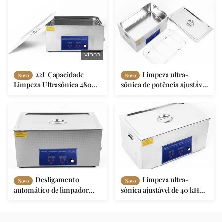
temporizador 0 ~ 30min
VÍDEO
22L Capacidade
Limpeza ultra-
Novo
Novo
Limpeza Ultrasônica 480w
sônica de potência ajustável
40kHz Frequência Com
de 22L Limpeza ultra-
aquecimento /
sônica industrial de grande
temporizador ajustável
porte
Desligamento
Limpeza ultra-
Novo
Novo
automático de limpador
sônica ajustável de 40 kHz
ultra-sônico de aço
500W com temporizador de
inoxidável compacto para
aquecimento
limpeza fácil