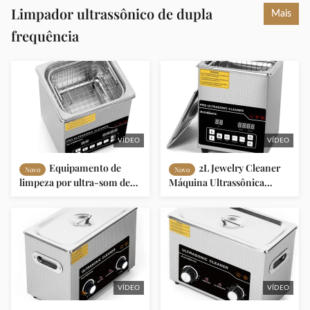
Limpador ultrassônico de dupla
Mais
frequência
VÍDEO
VÍDEO
Equipamento de
2L Jewelry Cleaner
Novo
Novo
limpeza por ultra-som de
Máquina Ultrassônica
2L com válvula de descarga
Sonic Jewelry Cleaner Com
de energia de aquecimento
Calorímetro
e de dupla frequência
VÍDEO
VÍDEO