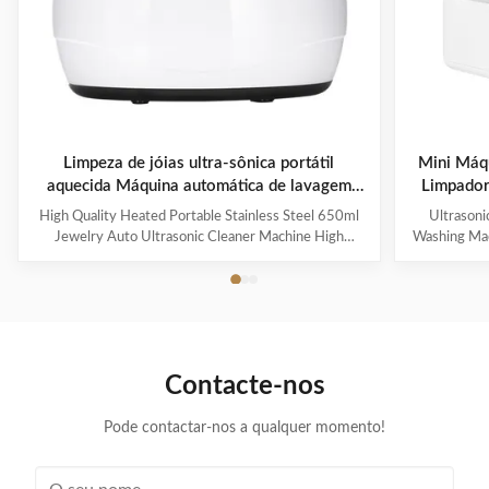
Limpeza de jóias ultra-sônica portátil
Mini Máqu
aquecida Máquina automática de lavagem
Limpador 
ultra-sônica
High Quality Heated Portable Stainless Steel 650ml
Ultrasoni
Jewelry Auto Ultrasonic Cleaner Machine High
Washing Mac
Quality Heated Portable Stainless Steel 0.8L Jewelry
Steel Sta
Circuit Board Auto Ultrasonic Cleaner Machine
ultrasonic g
Introduction: Principle of ultrasonic cleaner: High
device desig
frequency oscillation signal from ultrasonic generator
sunglasses, a
is transformed into high frequency mechanical
technology. 
oscillation by transducer and propagated into medium-
process, u
Contacte-nos
cleaning solvent. The forward radiation of ultrasonic
create cavit
wave in dense phase of
Pode contactar-nos a qualquer momento!