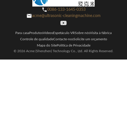
0086-133-1645-0353
acme@ultrasonic-cleaningmachine.com
Para casa
Produtos
Vídeos
Espetáculo VR
Sobre nós
Visita à fábrica
Controle de qualidade
Contacte-nos
Solicite um orçamento
Mapa do Site
Política de Privacidade
© 2026 Acme (Shenzhen) Technology Co., Ltd. All Rights Reserved.