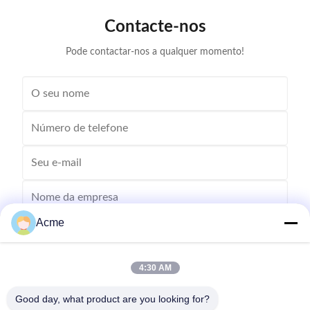
stainless steel tank, it revitalizes your belongings
is both effic
Contacte-nos
efficiently while maintaining their integrity. Advanced
on delicate
Features for Superior
Pode contactar-nos a qualquer momento!
Acme
4:30 AM
Good day, what product are you looking for?