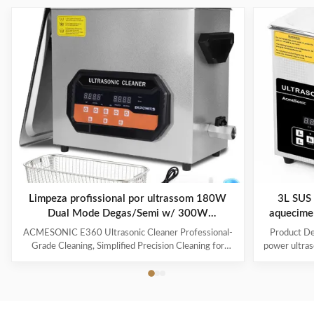
Limpeza profissional por ultrassom 180W
3L SUS 
Dual Mode Degas/Semi w/ 300W
aquecime
Calorizador temporizador digital para
fr
ACMESONIC E360 Ultrasonic Cleaner Professional-
Product Des
ferramentas de jóias Óculos de sol
Grade Cleaning, Simplified Precision Cleaning for
power ultraso
Every Item The ACMESONIC E360 Ultrasonic
range of i
Cleaner combines 180W ultrasonic power and dual-
components t
frequency technology (28/40 kHz) to tackle stubborn
industrial 
grime on jewelry, glasses, coins, dental appliances, and
valve, maki
delicate tools. With a 300W heating system and 6L
The ultraso