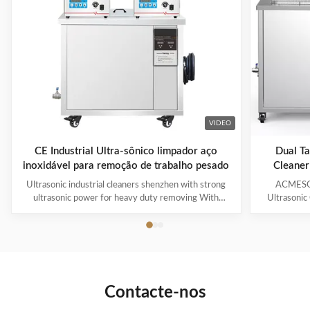
VIDEO
CE Industrial Ultra-sônico limpador aço
Dual Ta
inoxidável para remoção de trabalho pesado
Cleaner
Ultrasonic industrial cleaners shenzhen with strong
ACMESON
ultrasonic power for heavy duty removing With
Ultrasonic
cavitations effect Ultrasonic cleaning technology is
Precision
widely used in engine block, engine parts cleaning,
Revoluti
semi-conductor silicon chip cleaning, optical glass
ACMESON
cleaning, parts of watch and cock cleaning, jewelry
Cleaning M
cleaning, polyester filtration core cleaning, widow
advanced fil
blind cleaning and etc. Mainly application: Applied for
robust sys
Contacte-nos
ultrasonic cleaning of engine parts,
steel const
block,Semiconductor wafer,
cleaner