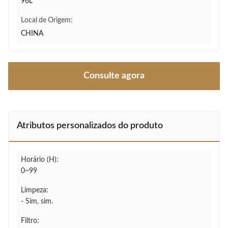
96L
Local de Origem:
CHINA
Consulte agora
Atributos personalizados do produto
Horário (H):
0~99
Limpeza:
- Sim, sim.
Filtro: