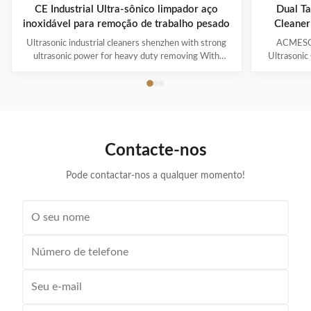
CE Industrial Ultra-sônico limpador aço
Dual Ta
inoxidável para remoção de trabalho pesado
Cleaner
Ultrasonic industrial cleaners shenzhen with strong
ACMESON
ultrasonic power for heavy duty removing With
Ultrasonic
cavitations effect Ultrasonic cleaning technology is
Precision
widely used in engine block, engine parts cleaning,
Revoluti
semi-conductor silicon chip cleaning, optical glass
ACMESON
cleaning, parts of watch and cock cleaning, jewelry
Cleaning M
cleaning, polyester filtration core cleaning, widow
advanced fil
blind cleaning and etc. Mainly application: Applied for
robust sys
Contacte-nos
ultrasonic cleaning of engine parts,
steel const
block,Semiconductor wafer,
cleaner
Pode contactar-nos a qualquer momento!