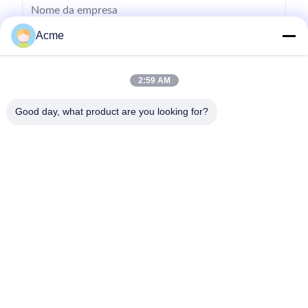
Acme
2:59 AM
Good day, what product are you looking for?
Envie
0086-133-1645-0353
acme@ultrasonic-cleaningmachine.com
Para casa
Produtos
Vídeos
Espetáculo VR
Sobre nós
Visita à fábrica