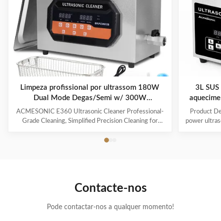
Limpeza profissional por ultrassom 180W
3L SUS 
Dual Mode Degas/Semi w/ 300W
aquecime
Calorizador temporizador digital para
fr
ACMESONIC E360 Ultrasonic Cleaner Professional-
Product Des
ferramentas de jóias Óculos de sol
Grade Cleaning, Simplified Precision Cleaning for
power ultraso
Every Item The ACMESONIC E360 Ultrasonic
range of i
Cleaner combines 180W ultrasonic power and dual-
components t
frequency technology (28/40 kHz) to tackle stubborn
industrial 
grime on jewelry, glasses, coins, dental appliances, and
valve, maki
delicate tools. With a 300W heating system and 6L
The ultraso
stainless steel tank, it revitalizes your belongings
is both effic
Contacte-nos
efficiently while maintaining their integrity. Advanced
on delicate
Features for Superior
Pode contactar-nos a qualquer momento!