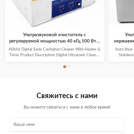
Ультразвуковой очиститель с
Уль
регулируемой мощностью 40 кГц 500 Вт с
нержавею
таймером нагревателя
40kHz Digital Sonic Cavitation Cleaner With Heater &
Auto Shut-
Timer Product Description: Digital Ultrasonic Cleaner
Stainles
- M30L The Digital Ultrasonic Cleaner M30L is a
Descripti
powerful and efficient cleaning device suitable for a
Overview
variety of items such as jewelry, glasses, watches,
househol
dentures, and more. It is the perfect solution for
cleaning an
removing dirt, grime, and contaminants from your
efficient. W
valuable possessions. Application This ultrasonic
durable mate
Свяжитесь с нами
cleaner is ideal for cleaning delicate and hard-to-reach
for keepin
items such
Вы можете связаться с нами в любое время!