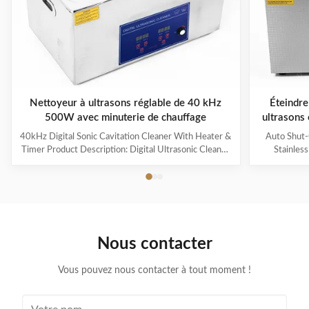
Nettoyeur à ultrasons réglable de 40 kHz
Éteindre
500W avec minuterie de chauffage
ultrasons
40kHz Digital Sonic Cavitation Cleaner With Heater &
Auto Shut-
Timer Product Description: Digital Ultrasonic Cleaner
Stainles
- M30L The Digital Ultrasonic Cleaner M30L is a
Descripti
powerful and efficient cleaning device suitable for a
Overview
variety of items such as jewelry, glasses, watches,
househol
dentures, and more. It is the perfect solution for
cleaning an
removing dirt, grime, and contaminants from your
efficient. W
valuable possessions. Application This ultrasonic
durable mate
Nous contacter
cleaner is ideal for cleaning delicate and hard-to-reach
for keepin
items such
Vous pouvez nous contacter à tout moment !