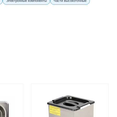
Электронные компоненты
Части высокоточные