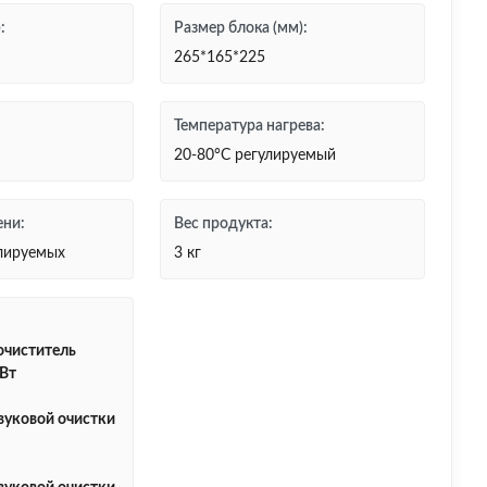
:
Размер блока (мм):
265*165*225
Температура нагрева:
20-80°C регулируемый
ени:
Вес продукта:
улируемых
3 кг
очиститель
Вт
вуковой очистки