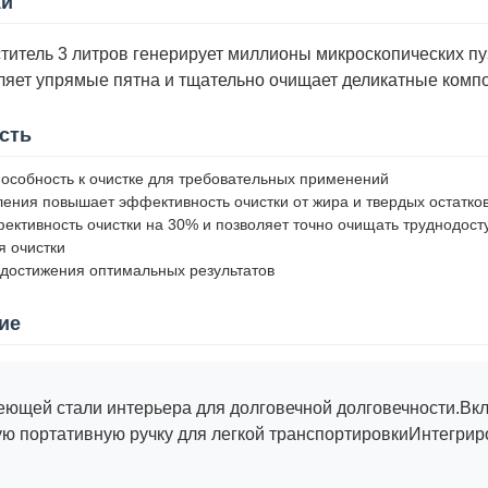
ки
чиститель 3 литров генерирует миллионы микроскопических 
яет упрямые пятна и тщательно очищает деликатные компон
сть
особность к очистке для требовательных применений
ения повышает эффективность очистки от жира и твердых остатко
ективность очистки на 30% и позволяет точно очищать труднодос
 очистки
достижения оптимальных результатов
ие
еющей стали интерьера для долговечной долговечности.Вк
ую портативную ручку для легкой транспортировкиИнтегри