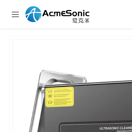
Уборщик цифров
Домой
>
продукты
>
>
ультразвуковой