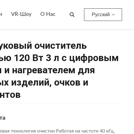
Ультразвуковый Очиститель Мощностью 120 Вт 3 Л С Цифровым Таймером И Нагревателем Для Ювелирных Изделий, Очков И Инструментов
и
VR-Шоу
О Нас
Русский
уковый очиститель
ю 120 Вт 3 л с цифровым
 и нагревателем для
х изделий, очков и
нтов
та
вая технология очистки Работая на частоте 40 кГц,