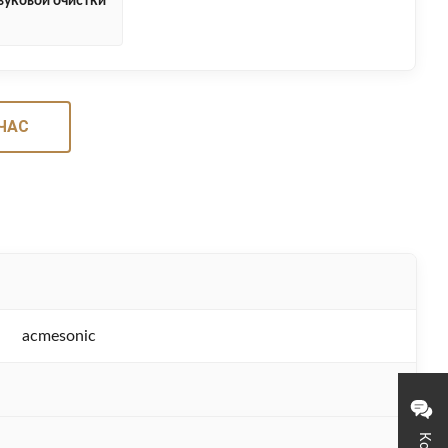
вуковой очистки
ЧАС
acmesonic