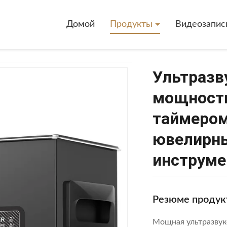
Домой
Продукты
Видеозапис
Ультразв
мощность
таймером
ювелирны
инструме
Резюме продук
Мощная ультразвуко