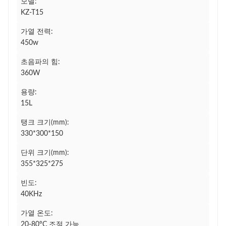
모델:
KZ-T15
가열 전력:
450w
초음파의 힘:
360W
용량:
15L
탱크 크기(mm):
330*300*150
단위 크기(mm):
355*325*275
빈도:
40KHz
가열 온도:
20-80°C 조절 가능