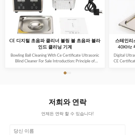
CE 디지털 초음파 클리너 볼링 볼 초음파 블라
스테인리스
인드 클리닝 기계
40KHz
Bowling Ball Cleaning With Ce Certificate Ultrasonic
Digital Ultr
Blind Cleaner For Sale Introduction: Principle of
CE Certifica
ultrasonic cleaner: High frequency oscillation signal
Ultrasonic V
from ultrasonic generator is transformed into high
The ultr
frequency mechanical oscillation by transducer and
oscillation
propagated into medium-cleaning solvent. The
solution 
forward radiation of ultrasonic wave in dense phase of
effectively
cleaning solution causes the flow of liquid to produce
surfaces
저희와 연락
tens of thousands of tiny bubbles with diameters of
Cleanin
50-500 microns
언제든 연락 할 수 있습니다!