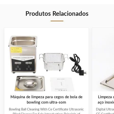
Produtos Relacionados
Máquina de limpeza para cegos de bola de
Limpeza d
bowling com ultra-som
aço inox
capacid
Bowling Ball Cleaning With Ce Certificate Ultrasonic
Digital Ultr