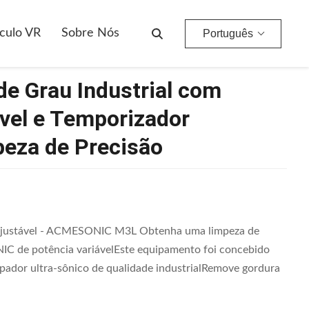
 Inoxidável E Temporizador Programável Para Limpeza De Precisão
culo VR
Sobre Nós
Português
de Grau Industrial com
vel e Temporizador
peza de Precisão
ia ajustável - ACMESONIC M3L Obtenha uma limpeza de
C de potência variávelEste equipamento foi concebido
limpador ultra-sônico de qualidade industrialRemove gordura