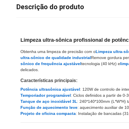
Descrição do produto
Limpeza ultra-sônica profissional de potê
Obtenha uma limpeza de precisão com o
Limpeza ultra-s
ultra-sônico de qualidade industrial
Remove gordura pers
sônico de frequência ajustável
tecnologia (40 kHz) e
limp
delicados.
Características principais:
Potência ultrasônica ajustável
: 120W de controlo de int
Temporiador programável
: Ciclos definidos a partir de 0-
Tanque de aço inoxidável 3L
: 240*140*100mm (L*W*H) ta
Função de aquecimento leve
: aquecimento auxiliar de 1
Projeto de oficina compacta
: Instalação de bancadas (