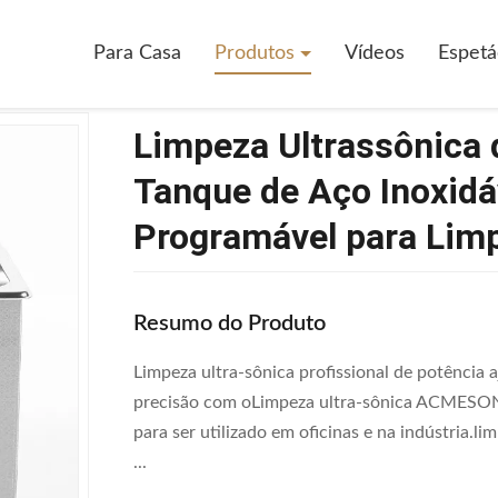
potência
>
Limpeza Ultrassônica De Grau Industrial Com Tanque De Aço
Para Casa
Produtos
Vídeos
Espetá
Limpeza Ultrassônica 
Tanque de Aço Inoxidá
Programável para Lim
Resumo do Produto
Limpeza ultra-sônica profissional de potênc
precisão com oLimpeza ultra-sônica ACMESONI
para ser utilizado em oficinas e na indústria.
...