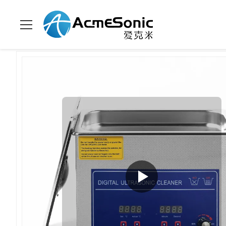
Para casa
>
produtos
>
Limpeza ultra-sônica com regulagem de 