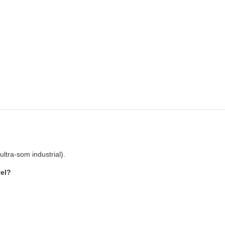
ltra-som industrial).
vel?