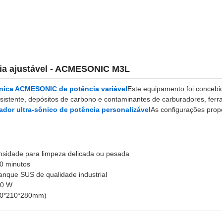
ncia ajustável - ACMESONIC M3L
ônica ACMESONIC de potência variável
Este equipamento foi concebido
istente, depósitos de carbono e contaminantes de carburadores, ferr
ador ultra-sônico de potência personalizável
As configurações prop
ensidade para limpeza delicada ou pesada
30 minutos
nque SUS de qualidade industrial
00 W
310*210*280mm)