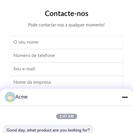
cleaning, polyester filtration core cleaning, widow
advanced fil
blind cleaning and etc. Mainly application: Applied for
robust sys
Contacte-nos
ultrasonic cleaning of engine parts,
steel const
block,Semiconductor wafer,
cleaner
Pode contactar-nos a qualquer momento!
Acme
2:47 AM
Good day, what product are you looking for?
Envie