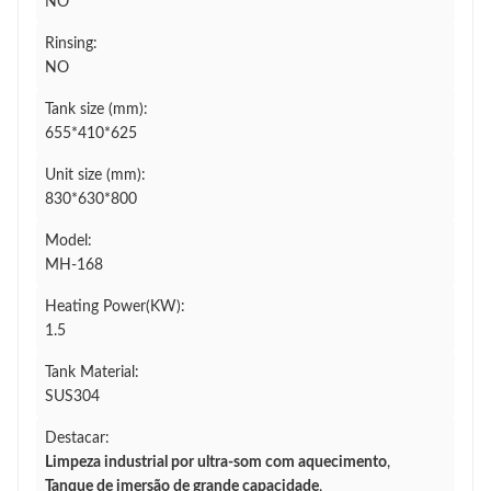
NO
Rinsing:
NO
Tank size (mm):
655*410*625
Unit size (mm):
830*630*800
Model:
MH-168
Heating Power(KW):
1.5
Tank Material:
SUS304
Destacar:
Limpeza industrial por ultra-som com aquecimento
,
Tanque de imersão de grande capacidade
,