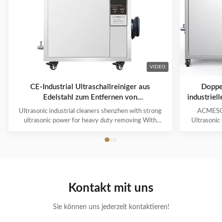
VIDEO
CE-Industrial Ultraschallreiniger aus
Doppel
Edelstahl zum Entfernen von
industriel
Schwerlaststoffen
Ultrasonic industrial cleaners shenzhen with strong
ACMESON
ultrasonic power for heavy duty removing With
Ultrasonic
cavitations effect Ultrasonic cleaning technology is
Precision
widely used in engine block, engine parts cleaning,
Revoluti
semi-conductor silicon chip cleaning, optical glass
ACMESON
cleaning, parts of watch and cock cleaning, jewelry
Cleaning M
cleaning, polyester filtration core cleaning, widow
advanced fil
blind cleaning and etc. Mainly application: Applied for
robust sys
Kontakt mit uns
ultrasonic cleaning of engine parts,
steel const
block,Semiconductor wafer,
cleaner
Sie können uns jederzeit kontaktieren!