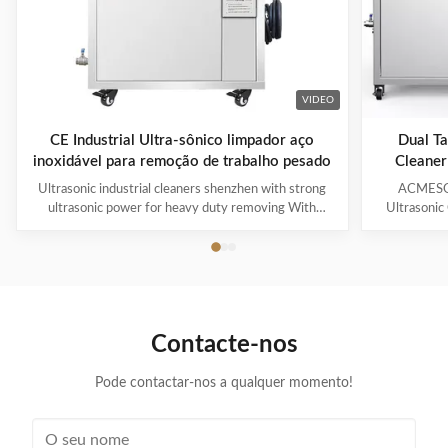
VIDEO
CE Industrial Ultra-sônico limpador aço
Dual Ta
inoxidável para remoção de trabalho pesado
Cleaner
Ultrasonic industrial cleaners shenzhen with strong
ACMESON
ultrasonic power for heavy duty removing With
Ultrasonic
cavitations effect Ultrasonic cleaning technology is
Precision
widely used in engine block, engine parts cleaning,
Revoluti
semi-conductor silicon chip cleaning, optical glass
ACMESON
cleaning, parts of watch and cock cleaning, jewelry
Cleaning M
cleaning, polyester filtration core cleaning, widow
advanced fil
blind cleaning and etc. Mainly application: Applied for
robust sys
Contacte-nos
ultrasonic cleaning of engine parts,
steel const
block,Semiconductor wafer,
cleaner
Pode contactar-nos a qualquer momento!