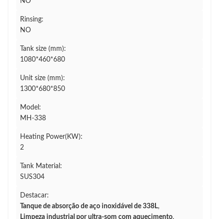
NO
Rinsing:
NO
Tank size (mm):
1080*460*680
Unit size (mm):
1300*680*850
Model:
MH-338
Heating Power(KW):
2
Tank Material:
SUS304
Destacar:
Tanque de absorção de aço inoxidável de 338L
,
Limpeza industrial por ultra-som com aquecimento
,