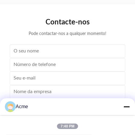
que usa ultrassom (geralmente de 20 ¢ 400 kHz) e
um solvente
um ...
Contacte-nos
Pode contactar-nos a qualquer momento!
Acme
7:40 PM