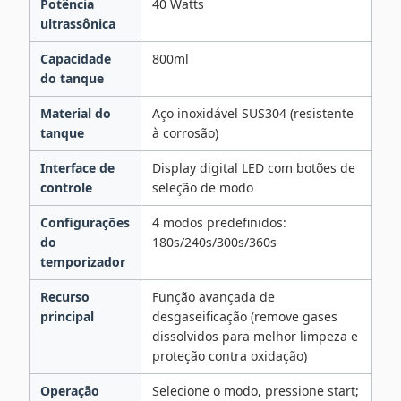
Potência
40 Watts
ultrassônica
Capacidade
800ml
do tanque
Material do
Aço inoxidável SUS304 (resistente
tanque
à corrosão)
Interface de
Display digital LED com botões de
controle
seleção de modo
Configurações
4 modos predefinidos:
do
180s/240s/300s/360s
temporizador
Recurso
Função avançada de
principal
desgaseificação (remove gases
dissolvidos para melhor limpeza e
proteção contra oxidação)
Operação
Selecione o modo, pressione start;