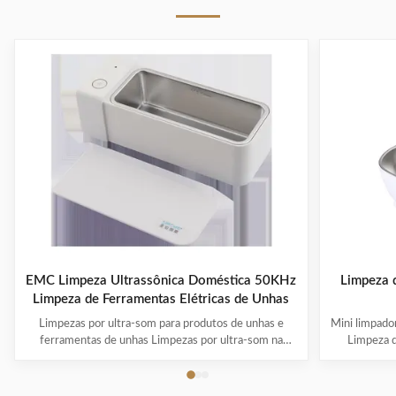
EMC Limpeza Ultrassônica Doméstica 50KHz
Limpeza d
Limpeza de Ferramentas Elétricas de Unhas
Limpezas por ultra-som para produtos de unhas e
Mini limpador
ferramentas de unhas Limpezas por ultra-som na
Limpeza 
indústria da beleza OEM & ODM estão disponíveis!
Logotipo 
Logotipo do cliente é bem-vindo! O cliente pode
escolher a c
escolher a cor! A limpeza por ultra-som é um processo
que usa ul