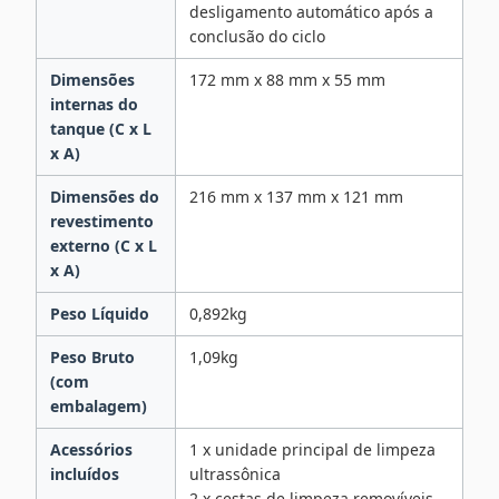
desligamento automático após a
conclusão do ciclo
Dimensões
172 mm x 88 mm x 55 mm
internas do
tanque (C x L
x A)
Dimensões do
216 mm x 137 mm x 121 mm
revestimento
externo (C x L
x A)
Peso Líquido
0,892kg
Peso Bruto
1,09kg
(com
embalagem)
Acessórios
1 x unidade principal de limpeza
incluídos
ultrassônica
2 x cestas de limpeza removíveis