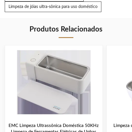
Limpeza de jóias ultra-sônica para uso doméstico
Produtos Relacionados
EMC Limpeza Ultrassônica Doméstica 50KHz
Limpeza d
Limpeza de Ferramentas Elétricas de Unhas