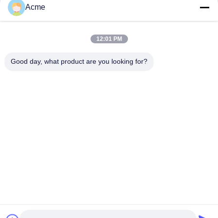
Acme
12:01 PM
Good day, what product are you looking for?
Envie
86-133-1645-0353
acme@ultrasonic-cleaningmachine.com
Para casa
Produtos
Vídeos
Espetáculo VR
Sobre nós
Visita à fábrica
Controle de qualidade
Contacte-nos
Solicite um orçamento
Mapa do Site
Política de Privacidade