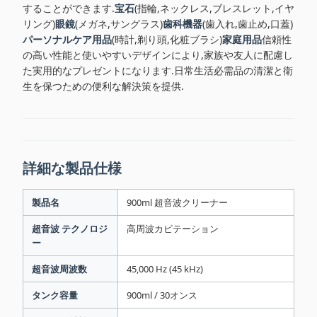
することができます.
宝石
(指輪,ネックレス,ブレスレット,イヤ
リング)
眼鏡
(メガネ,サングラス)
歯科機器
(歯入れ,歯止め,口蓋)
パーソナルケア用品
(時計,剃り頭,化粧ブラシ)
家庭用品
信頼性
の高い性能と使いやすいデザインにより,家族や友人に配慮し
た実用的なプレゼントになります.日常生活必需品の清潔と衛
生を保つための便利な解決策を提供.
詳細な製品仕様
製品名
900ml 超音波クリーナー
超音波 テクノロジ
高周波カビテーション
ー
超音波周波数
45,000 Hz (45 kHz)
タンク容量
900ml / 30オンス