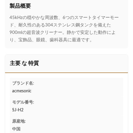
製品概要
45kHzの穏やかな周波数、6つのスマートタイマーモー
ド、耐久性のある304ステンレス鋼タンクを備えた
900mlの超音波クリーナー。静かで安定した動作によ
り、宝飾品、眼鏡、歯科器具に最適です。
主要 な 特質
ブランド名:
acmesonic
モデル番号:
SJ-H2
原産地:
中国