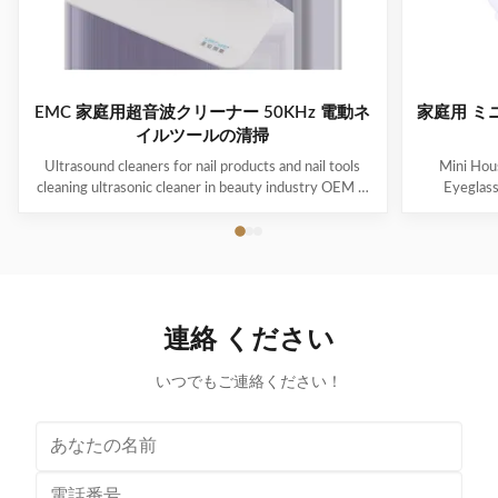
EMC 家庭用超音波クリーナー 50KHz 電動ネ
家庭用 ミ
イルツールの清掃
Ultrasound cleaners for nail products and nail tools
Mini Hous
cleaning ultrasonic cleaner in beauty industry OEM &
Eyeglas
ODM are available! Customer logo is welcome!
available! 
Customer can choose the color! Ultrasonic cleaning is
choose the co
a process that uses ultrasound (usually from 20–400
uses ultra
kHz) and an appropriate cleaning solvent (sometimes
appropriate 
ordinary tap water) to clean items. The ultrasound can
water) to cle
be used with just water, but use of a solvent
just water,
連絡 ください
appropriate for the item to be cleaned and the type of
item to be
soiling present
いつでもご連絡ください！