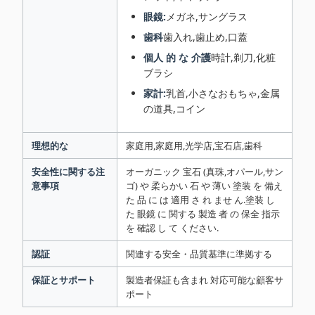
眼鏡:
メガネ,サングラス
歯科
歯入れ,歯止め,口蓋
個人 的 な 介護
時計,剃刀,化粧
ブラシ
家計:
乳首,小さなおもちゃ,金属
の道具,コイン
理想的な
家庭用,家庭用,光学店,宝石店,歯科
安全性に関する注
オーガニック 宝石 (真珠,オパール,サン
意事項
ゴ) や 柔らかい 石 や 薄い 塗装 を 備え
た 品 に は 適用 さ れ ませ ん.塗装 し
た 眼鏡 に 関する 製造 者 の 保全 指示
を 確認 し て ください.
認証
関連する安全・品質基準に準拠する
保証とサポート
製造者保証も含まれ 対応可能な顧客サ
ポート