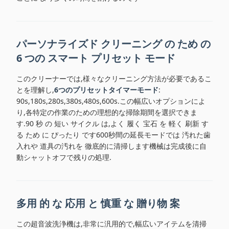
パーソナライズド クリーニング の ため の
6 つの スマート プリセット モード
このクリーナーでは,様々なクリーニング方法が必要であるこ
とを理解し,
6つのプリセットタイマーモード
:
90s,180s,280s,380s,480s,600s.この幅広いオプションによ
り,各特定の作業のための理想的な掃除期間を選択できま
す.90 秒 の 短い サイクル は,よく 履く 宝石 を 軽く 刷新 す
る ため に ぴったり です600秒間の延長モードでは 汚れた歯
入れや 道具の汚れを 徹底的に清掃します機械は完成後に自
動シャットオフで残りの処理.
多用 的 な 応用 と 慎重 な 贈り物 案
この超音波洗浄機は,非常に汎用的で,幅広いアイテムを清掃