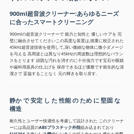
900ml超音波クリーナー:あらゆるニーズ
に合ったスマートクリーニング
900mlの超音波クリーナーで 能力と知性と 優しいケアを 完
璧に融合させてくださいこの高度な装置は,慎重に校正された
45kHz超音波技術を使用して,深い微細な物体に微小ダメージ
を与える 高周波とは異なり45kHzの周波数は理想的なバラン
スをとります 頑固な汚れを消すのに十分強力です宝石や眼鏡
や歯科用器具の仕上げを 保存できるほど優雅です衛生的な清
潔さで 妥協することなく 元の輝きを取り戻す.
静か で 安定 し た 性能 の ため に 堅固 な
構造
耐久性とユーザー快適性を考慮して設計された このクリーナ
ーには高品質の
ABSプラスチック外殻
組み込まれており
SUS304 ステンレス鋼のシンク
この組み合わせは,優れた衝撃