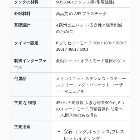
タンクの材料
SUS304ステンレス鋼 (耐腐蝕性)
外殻材料
高品質 の ABS プラスチック
基礎設計
4 防滑ゴムパッド (安定性と騒音削減
のために)
タイマー設定
6 プリセットモード: 90s / 180s / 280s /
380s / 480s / 600s
制御インターフェ
自動シャットオフのモード選択ボタン
ース
付属品
メインユニット ステンレス・スティー
ル クリーニング・バスケット ユーザ
ー・マニュアル
主要 な 特徴
45kHzの周波数,大きな容量900ml, 6つ
のスマートモード,低騒音操作,防滑ベ
ース,耐久性のある構造
主要用途
宝石:
リング,ネックレス,ブレス
レット,イヤリング