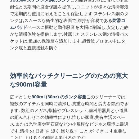
耐性と長期間の腐食保護を提供し,ユニットが様々な清掃溶液
で定期的な使用に耐えることを保証します.ステンレス鋼のタ
ンクは,スムーズな衛生的な表面で 維持が容易である
防滑ゴ
ムパッド
ベースに振動と動作騒音を大幅に削減し,安定した静
かな清掃体験を提供します.付属したステンレス鋼の清掃バス
ケットは,追加の保護層を追加します.超音波プロセス中にタ
ンク底と直接接触を防ぐ.
効率的なバッチクリーニングのための寛大
な900ml容量
広々とした
900ml (30oz) のタンク容量
このクリーナーでは,
複数のアイテムを同時に清掃し,貴重な時間と労力を節約でき
ます. 数組のメガネ,指輪やブレスレット,歯科用器具と小道具
の組み合わせこの効率性により,忙しい家庭,共有生活スペー
ス,または光学店や宝石店などの小規模なビジネス環境に最適
です.清掃 の 日常 を 短く 繰り返す こと が でき ます重要な
ことに より多くの時間を割けるのです