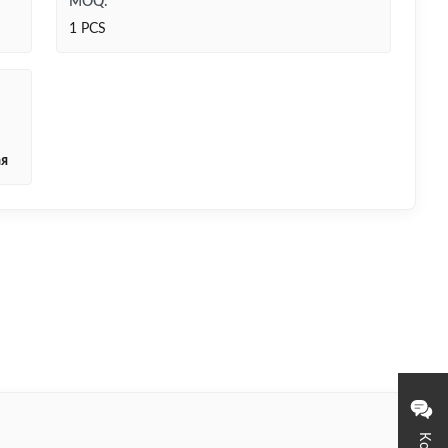
MOQ:
1 PCS
ая