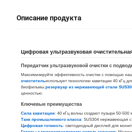
Описание продукта
Цифровая ультразвуковая очистительная
Передатчик ультразвуковой очистки с подво
Максимизируйте эффективность очистки с помощью на
очиститель
использует технологию кавитации 40 кГц д
биофильмы.
резервуар из нержавеющей стали SUS30
ценностью.
Ключевые преимущества
Сила кавитации
: 40 кГц волны создают пузыри 50-500 
Танк промышленного класса
: SUS304 нержавеющая ст
Цифровая точность
: светодиодный дисплей для монит
Готовы к многоотраслевому использованию
: Медиц