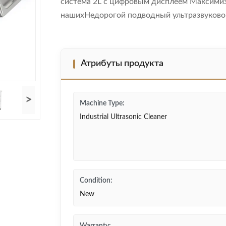
система 2L с цифровым дисплеем Максими
нашихНедорогой подводный ультразвуковой
Атрибуты продукта
>
Machine Type:
Industrial Ultrasonic Cleaner
Condition:
New