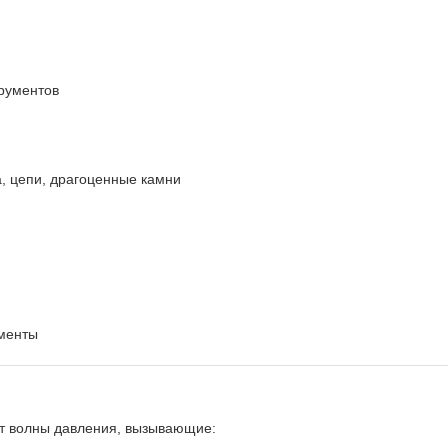
трументов
а, цепи, драгоценные камни
ументы
т волны давления, вызывающие: