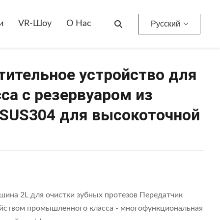
Ультразвуковое Очистительное Устройство Для Промышленного Класса С Резервуаром Из Нержавеющей Стали SUS304 Для Высокоточной Очистки
и
VR-Шоу
О Нас
Русский
тительное устройство для
са с резервуаром из
SUS304 для высокоточной
шина 2L для очистки зубных протезов Передатчик
ойством промышленного класса - многофункциональная