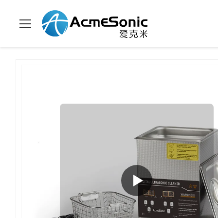
Ультразвуковая очистительная
Домой
>
продукты
>
>
машина