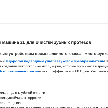
 машина 2L для очистки зубных протезов
дным устройством промышленного класса - многофунк
ших
Недорогой подводный ультразвуковой преобразователь
Эт
ля создания микроскопических пузырей, которые проникают в трещ
4 коррозионностойкий
и энергоэффективной 60 Вт, он обеспечи
микрон для глубокой очистки
аль устойчива к коррозии
оринга цикла
инские изделия, ювелирные изделия, электроника и предметы личн