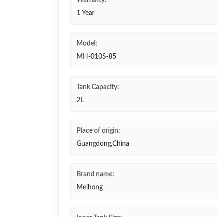
Warranty:
1 Year
Model:
MH-010S-85
Tank Capacity:
2L
Place of origin:
Guangdong,China
Brand name:
Meihong