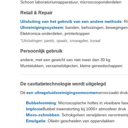
Schoon laboratoriumapparatuur, microscooponderdelen
Retail & Repair
Uitsluiting van het gebruik van een andere methode
: R
Uhrreinigingssysteem
: banden, behuizingen, bewegingen
Elektronica-onderdelen, printerkoppen
*Uitsluitingen: parels, opaals, smaragden, koraal
Persoonlijk gebruik
andere, met een gewicht van niet meer dan 30 kg
Muntstukken, verzamelobjecten, kleine gereedschappen
De cavitatietechnologie wordt uitgelegd
Dit.
een ultrageluidsreinigingsomvormer
veroorzaakt druk
Bubbelvorming
: Microscopische holtes in vloeibare fas
Implosie
Bubbel ineenstorting bij 1000+ atmosfeer druk
Micro-schrobben
: Schokgolven verwijderen verontreini
Emulgatie
: Olieën gescheiden van oppervlakken