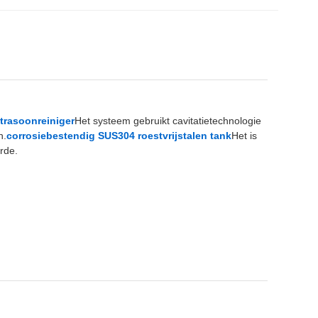
ltrasoonreiniger
Het systeem gebruikt cavitatietechnologie
n.
corrosiebestendig SUS304 roestvrijstalen tank
Het is
rde.