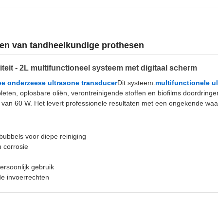
nigen van tandheelkundige prothesen
teit - 2L multifunctioneel systeem met digitaal scherm
e onderzeese ultrasone transducer
Dit systeem.
multifunctionele u
ten, oplosbare oliën, verontreinigende stoffen en biofilms doordringe
g van 60 W. Het levert professionele resultaten met een ongekende waa
bubbels voor diepe reiniging
n corrosie
ersoonlijk gebruik
 de invoerrechten