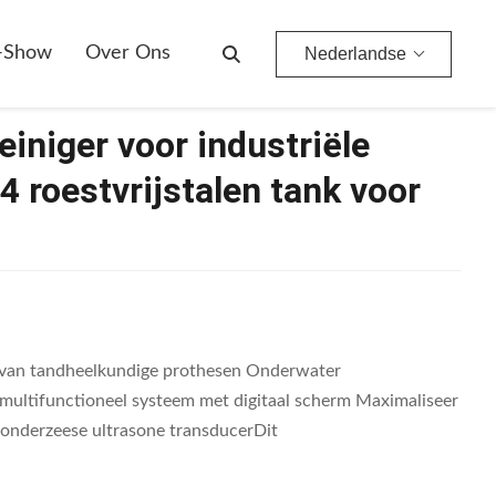
en Tank Voor Precieze Reiniging
-Show
Over Ons
Nederlandse
iniger voor industriële
 roestvrijstalen tank voor
gen van tandheelkundige prothesen Onderwater
2L multifunctioneel systeem met digitaal scherm Maximaliseer
onderzeese ultrasone transducerDit