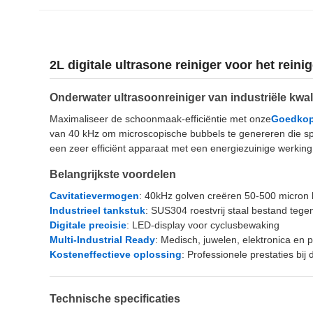
2L digitale ultrasone reiniger voor het rei
Onderwater ultrasoonreiniger van industriële kwali
Maximaliseer de schoonmaak-efficiëntie met onze
Goedkop
van 40 kHz om microscopische bubbels te genereren die sple
een zeer efficiënt apparaat met een energiezuinige werkin
Belangrijkste voordelen
Cavitatievermogen
: 40kHz golven creëren 50-500 micron 
Industrieel tankstuk
: SUS304 roestvrij staal bestand tege
Digitale precisie
: LED-display voor cyclusbewaking
Multi-Industrial Ready
: Medisch, juwelen, elektronica en p
Kosteneffectieve oplossing
: Professionele prestaties bij
Technische specificaties