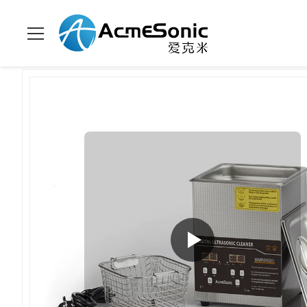
Thuis
>
Producten
>
Ultrasone reinigingsmachine
>
Onderwater 