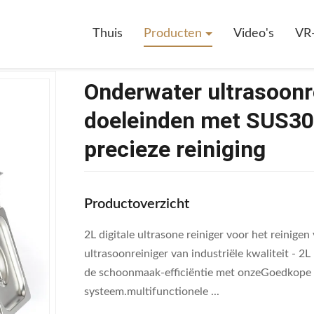
Ultrasoonreiniger Voor Industriële Doeleinden Met SUS304 Roestvrijstal
Thuis
Producten
Video's
VR
Onderwater ultrasoonre
doeleinden met SUS304
precieze reiniging
Productoverzicht
2L digitale ultrasone reiniger voor het reini
ultrasoonreiniger van industriële kwaliteit - 
de schoonmaak-efficiëntie met onzeGoedkope 
systeem.multifunctionele ...