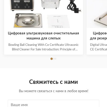
Цифровая ультразвуковая очистительная
Цифрово
машина для слепых
для резер
частот
Bowling Ball Cleaning With Ce Certificate Ultrasonic
Digital Ultr
про
Blind Cleaner For Sale Introduction: Principle of
CE Certifica
ultrasonic cleaner: High frequency oscillation signal
Ultrasonic V
from ultrasonic generator is transformed into high
The ultr
frequency mechanical oscillation by transducer and
oscillation
propagated into medium-cleaning solvent. The
solution 
forward radiation of ultrasonic wave in dense phase of
effectively
cleaning solution causes the flow of liquid to produce
surfaces
Свяжитесь с нами
tens of thousands of tiny bubbles with diameters of
Cleanin
50-500 microns
Вы можете связаться с нами в любое время!