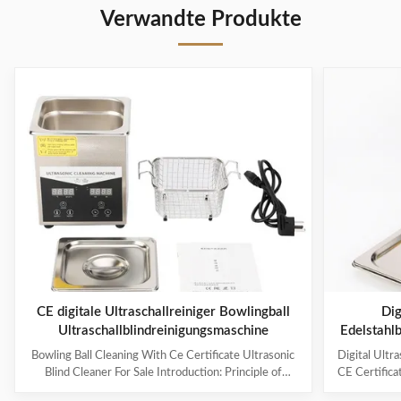
Verwandte Produkte
CE digitale Ultraschallreiniger Bowlingball
Dig
Ultraschallblindreinigungsmaschine
Edelstahl
kHz u
Bowling Ball Cleaning With Ce Certificate Ultrasonic
Digital Ultr
industr
Blind Cleaner For Sale Introduction: Principle of
CE Certifica
ultrasonic cleaner: High frequency oscillation signal
Ultrasonic V