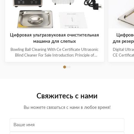
Цифровая ультразвуковая очистительная
Цифрово
машина для слепых
для резер
частот
Bowling Ball Cleaning With Ce Certificate Ultrasonic
Digital Ultr
про
Blind Cleaner For Sale Introduction: Principle of
CE Certifica
ultrasonic cleaner: High frequency oscillation signal
Ultrasonic V
from ultrasonic generator is transformed into high
The ultr
frequency mechanical oscillation by transducer and
oscillation
propagated into medium-cleaning solvent. The
solution 
forward radiation of ultrasonic wave in dense phase of
effectively
cleaning solution causes the flow of liquid to produce
surfaces
Свяжитесь с нами
tens of thousands of tiny bubbles with diameters of
Cleanin
50-500 microns
Вы можете связаться с нами в любое время!