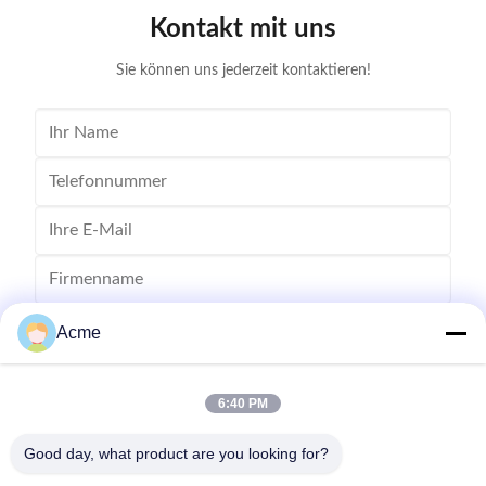
cleaning solution causes the flow of liquid to produce
surfaces
Kontakt mit uns
tens of thousands of tiny bubbles with diameters of
Cleanin
50-500 microns
Sie können uns jederzeit kontaktieren!
Acme
6:40 PM
Good day, what product are you looking for?
Senden Sie