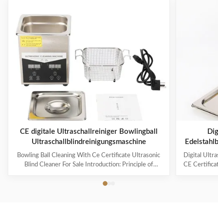
CE digitale Ultraschallreiniger Bowlingball
Dig
Ultraschallblindreinigungsmaschine
Edelstahl
kHz u
Bowling Ball Cleaning With Ce Certificate Ultrasonic
Digital Ultr
industr
Blind Cleaner For Sale Introduction: Principle of
CE Certifica
ultrasonic cleaner: High frequency oscillation signal
Ultrasonic V
from ultrasonic generator is transformed into high
The ultr
frequency mechanical oscillation by transducer and
oscillation
propagated into medium-cleaning solvent. The
solution 
forward radiation of ultrasonic wave in dense phase of
effectively