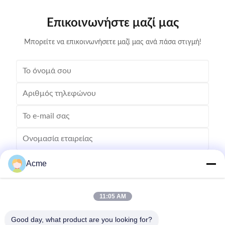
forward radiation of ultrasonic wave in dense phase of
effectively
cleaning solution causes the flow of liquid to produce
surfaces
Επικοινωνήστε μαζί μας
tens of thousands of tiny bubbles with diameters of
Cleanin
50-500 microns
Μπορείτε να επικοινωνήσετε μαζί μας ανά πάσα στιγμή!
Acme
11:05 AM
Good day, what product are you looking for?
Στείλετε