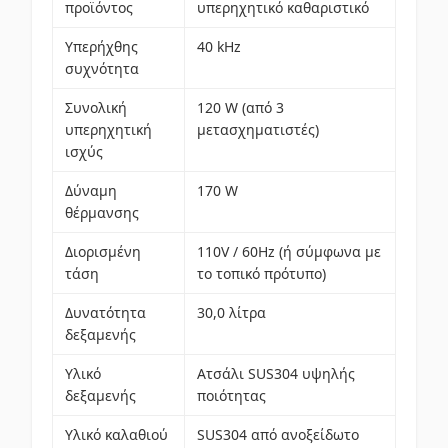
προϊόντος
υπερηχητικό καθαριστικό
Υπερήχθης
40 kHz
συχνότητα
Συνολική
120 W (από 3
υπερηχητική
μετασχηματιστές)
ισχύς
Δύναμη
170 W
θέρμανσης
Διορισμένη
110V / 60Hz (ή σύμφωνα με
τάση
το τοπικό πρότυπο)
Δυνατότητα
30,0 λίτρα
δεξαμενής
Υλικό
Ατσάλι SUS304 υψηλής
δεξαμενής
ποιότητας
Υλικό καλαθιού
SUS304 από ανοξείδωτο