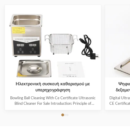
Ηλεκτρονική συσκευή καθαρισμού με
Ψηφια
υπερηχογράφηση
δεξαμε
συχνότητα
Bowling Ball Cleaning With Ce Certificate Ultrasonic
Digital Ultr
βιο
Blind Cleaner For Sale Introduction: Principle of
CE Certifica
ultrasonic cleaner: High frequency oscillation signal
Ultrasonic V
from ultrasonic generator is transformed into high
The ultr
frequency mechanical oscillation by transducer and
oscillation
propagated into medium-cleaning solvent. The
solution 