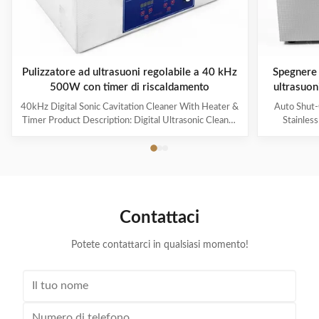
Pulizzatore ad ultrasuoni regolabile a 40 kHz
Spegnere 
500W con timer di riscaldamento
ultrasuon
40kHz Digital Sonic Cavitation Cleaner With Heater &
Auto Shut-
Timer Product Description: Digital Ultrasonic Cleaner
Stainles
- M30L The Digital Ultrasonic Cleaner M30L is a
Descripti
powerful and efficient cleaning device suitable for a
Overview
variety of items such as jewelry, glasses, watches,
househol
dentures, and more. It is the perfect solution for
cleaning an
removing dirt, grime, and contaminants from your
efficient. W
valuable possessions. Application This ultrasonic
durable mate
Contattaci
cleaner is ideal for cleaning delicate and hard-to-reach
for keepin
items such
Potete contattarci in qualsiasi momento!