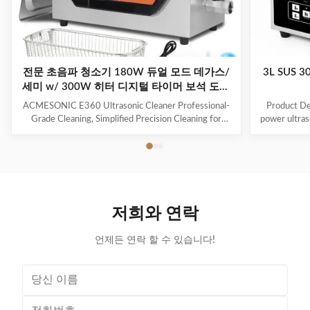
전문 초음파 청소기 180W 듀얼 모드 데가스/
3L SUS
세미 w/ 300W 히터 디지털 타이머 보석 도구
안구 장난감
ACMESONIC E360 Ultrasonic Cleaner Professional-
Product Des
Grade Cleaning, Simplified Precision Cleaning for
power ultraso
Every Item The ACMESONIC E360 Ultrasonic
range of i
Cleaner combines 180W ultrasonic power and dual-
components t
frequency technology (28/40 kHz) to tackle stubborn
industrial 
grime on jewelry, glasses, coins, dental appliances, and
valve, maki
delicate tools. With a 300W heating system and 6L
The ultraso
stainless steel tank, it revitalizes your belongings
is both effic
저희와 연락
efficiently while maintaining their integrity. Advanced
on delicate
Features for Superior
언제든 연락 할 수 있습니다!