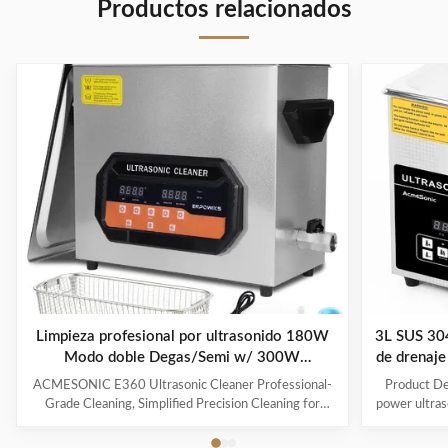
Productos relacionados
Limpieza profesional por ultrasonido 180W
3L SUS 304
Modo doble Degas/Semi w/ 300W
de drenaje
Calentador temporizador digital para
ACMESONIC E360 Ultrasonic Cleaner Professional-
Product Des
herramientas de joyería Gafas juguetes
Grade Cleaning, Simplified Precision Cleaning for
power ultraso
Every Item The ACMESONIC E360 Ultrasonic
range of i
Cleaner combines 180W ultrasonic power and dual-
components t