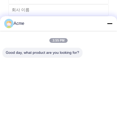
Acme
3:55 PM
Good day, what product are you looking for?
전송
0086-133-1645-0353
acme@ultrasonic-cleaningmachine.com