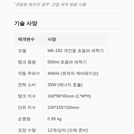
*코팅된 렌즈의 경우: 간접 세척 방법 사용
기술 사양
매개변수
사양
모델
MK-182 개인용 초음파 세척기
탱크 용량
650ml 초음파 세척기
작동 주파수
40kHz (최적의 캐비테이션)
전력 소비
35W (에너지 효율)
탱크 치수
160*90*45mm (L*W*H)
단위 치수
230*155*150mm
순중량
0.95 kg
포장 수량
12개/상자 (도매 준비)