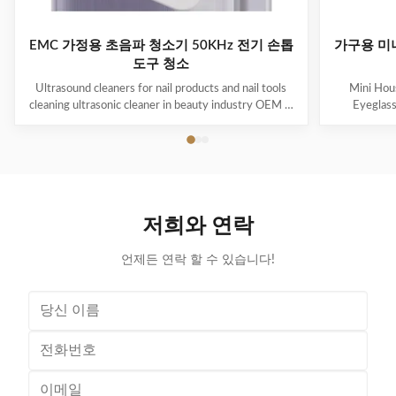
EMC 가정용 초음파 청소기 50KHz 전기 손톱
가구용 미
도구 청소
Ultrasound cleaners for nail products and nail tools
Mini Hous
cleaning ultrasonic cleaner in beauty industry OEM &
Eyeglas
ODM are available! Customer logo is welcome!
available! 
Customer can choose the color! Ultrasonic cleaning is
choose the co
a process that uses ultrasound (usually from 20–400
uses ultra
kHz) and an appropriate cleaning solvent (sometimes
appropriate 
ordinary tap water) to clean items. The ultrasound can
water) to cle
be used with just water, but use of a solvent
just water,
저희와 연락
appropriate for the item to be cleaned and the type of
item to be
soiling present
언제든 연락 할 수 있습니다!