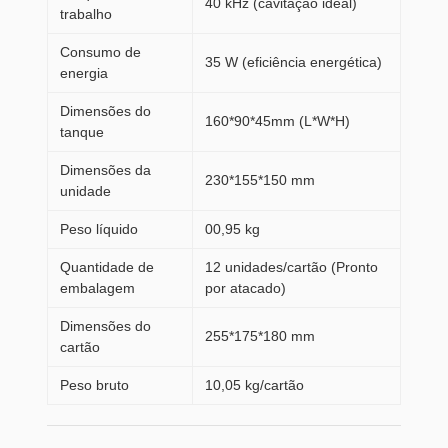
40 kHz (cavitação ideal)
trabalho
Consumo de
35 W (eficiência energética)
energia
Dimensões do
160*90*45mm (L*W*H)
tanque
Dimensões da
230*155*150 mm
unidade
Peso líquido
00,95 kg
Quantidade de
12 unidades/cartão (Pronto
embalagem
por atacado)
Dimensões do
255*175*180 mm
cartão
Peso bruto
10,05 kg/cartão