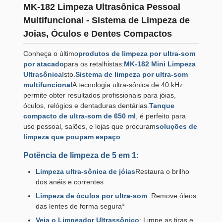
MK-182 Limpeza Ultrasônica Pessoal
Multifuncional - Sistema de Limpeza de
Joias, Óculos e Dentes Compactos
Conheça o último
produtos de limpeza por ultra-som
por atacado
para os retalhistas:
MK-182 Mini Limpeza
Ultrasônica
Isto.
Sistema de limpeza por ultra-som
multifuncional
A tecnologia ultra-sônica de 40 kHz
permite obter resultados profissionais para jóias,
óculos, relógios e dentaduras dentárias.
Tanque
compacto de ultra-som de 650 ml
, é perfeito para
uso pessoal, salões, e lojas que procuram
soluções de
limpeza que poupam espaço
.
Potência de limpeza de 5 em 1:
Limpeza ultra-sônica de jóias
Restaura o brilho
dos anéis e correntes
Limpeza de óculos por ultra-som
: Remove óleos
das lentes de forma segura*
Veja o Limpeador Ultrassônico
: Limpe as tiras e