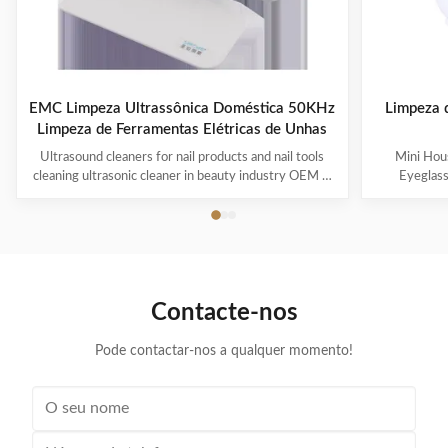
EMC Limpeza Ultrassônica Doméstica 50KHz
Limpeza d
Limpeza de Ferramentas Elétricas de Unhas
Ultrasound cleaners for nail products and nail tools
Mini Hous
cleaning ultrasonic cleaner in beauty industry OEM &
Eyeglas
ODM are available! Customer logo is welcome!
available! 
Customer can choose the color! Ultrasonic cleaning is
choose the co
a process that uses ultrasound (usually from 20–400
uses ultra
kHz) and an appropriate cleaning solvent (sometimes
appropriate 
ordinary tap water) to clean items. The ultrasound can
water) to cle
be used with just water, but use of a solvent
just water,
Contacte-nos
appropriate for the item to be cleaned and the type of
item to be
soiling present
Pode contactar-nos a qualquer momento!