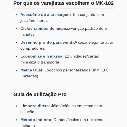
Por que os varejistas escolhem o MK-182
Acessório de alta margem
: Em conjunto com
joias/monitores
Ciclos rápidos de limpeza
Função padrão de 5
minutos
Desenho pronto para venda
A caixa elegante atrai
compradores.
Economias em massa
: 12 unidades/cartão
minimiza o transporte
Marca OEM
: Logotipos personalizados (min. 100
unidades)
Guia de utilização Pro
Limpeza direta
: Jóias/relógios em cesto com
solução
Método indireto
: Dentes/óculos em recipiente
fechado