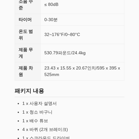
소음 수
≤ 80dB
준
타이머
0-30분
온도 범
32~176°F/0~80°C
위
제품 무
530.79파운드/24.4kg
게
제품 차
23.43 x 15.55 x 20.67인치/595 x 395 x
원
525mm
패키지 내용
1 x 사용자 설명서
1 x 청소 바구니
1 x 배수 튜브
4 x 바퀴 (2개 브레이크)
1 x 스크라우드 드라이버