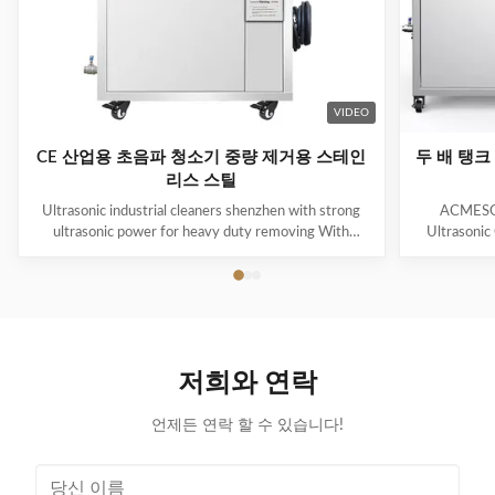
VIDEO
CE 산업용 초음파 청소기 중량 제거용 스테인
두 배 탱크
리스 스틸
Ultrasonic industrial cleaners shenzhen with strong
ACMESON
ultrasonic power for heavy duty removing With
Ultrasonic
cavitations effect Ultrasonic cleaning technology is
Precision
widely used in engine block, engine parts cleaning,
Revoluti
semi-conductor silicon chip cleaning, optical glass
ACMESON
cleaning, parts of watch and cock cleaning, jewelry
Cleaning M
cleaning, polyester filtration core cleaning, widow
advanced fil
blind cleaning and etc. Mainly application: Applied for
robust sys
저희와 연락
ultrasonic cleaning of engine parts,
steel const
block,Semiconductor wafer,
cleaner
언제든 연락 할 수 있습니다!