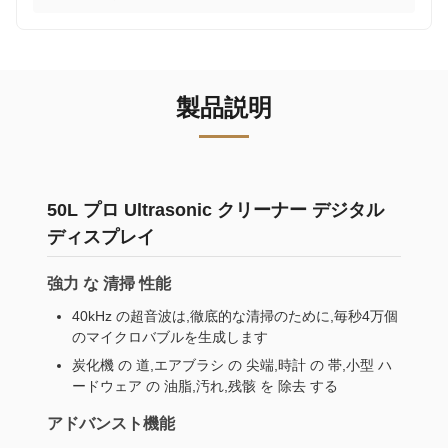
製品説明
50L プロ Ultrasonic クリーナー デジタル
ディスプレイ
強力 な 清掃 性能
40kHz の超音波は,徹底的な清掃のために,毎秒4万個
のマイクロバブルを生成します
炭化機 の 道,エアブラシ の 尖端,時計 の 帯,小型 ハ
ードウェア の 油脂,汚れ,残骸 を 除去 する
アドバンスト機能