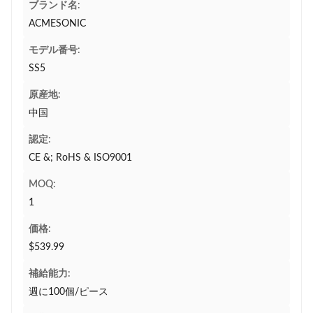
ブランド名:
ACMESONIC
モデル番号:
SS5
原産地:
中国
認定:
CE &; RoHS & ISO9001
MOQ:
1
価格:
$539.99
補給能力:
週に100個/ピース