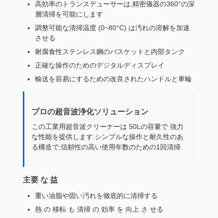
高効率のトランスデューサーは,精密儀器の360°の深
層清掃を可能にします
調整可能な清掃温度 (0~80°C) は汚れの溶解を加速
させる
耐腐食性ステンレス鋼のバスケットと内部タンク
正確な操作のためのデジタルディスプレイ
輸送を容易にするための改良されたハンドルと車輪
プロの超音波浄化ソリューション
この工業用超音波クリーナーは 50Lの容量で 強力
な性能を提供します.シンプルな操作と耐久性のあ
る構造で,信頼性の高い使用年数のための1回清掃.
主要 な 益
重い油脂や固い汚れを徹底的に清掃する
熱 の 移転 も 清掃 の 効率 を 向上 さ せる