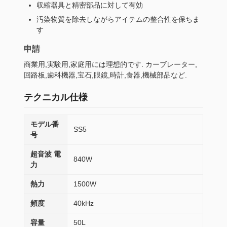
収縮器具と精密部品に対して有効
汚染物質を除去しながらアイテムの整合性を保ちま
す
申請
商業用,実験用,家庭用には理想的です. カーブレーター,
回路板,歯科機器,宝石,眼鏡,時計,食器,機械部品など.
テクニカル仕様
モデル番
SS5
号
超音波 電
840W
力
熱力
1500W
頻度
40kHz
容量
50L