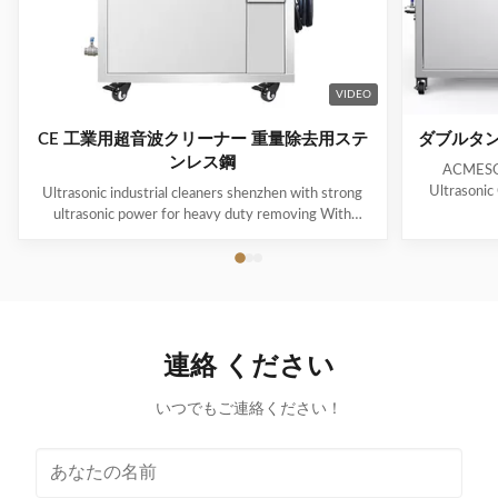
VIDEO
CE 工業用超音波クリーナー 重量除去用ステ
ダブルタン
ンレス鋼
ACMESON
Ultrasonic
Ultrasonic industrial cleaners shenzhen with strong
Precision
ultrasonic power for heavy duty removing With
Revoluti
cavitations effect Ultrasonic cleaning technology is
ACMESON
widely used in engine block, engine parts cleaning,
Cleaning M
semi-conductor silicon chip cleaning, optical glass
advanced fil
cleaning, parts of watch and cock cleaning, jewelry
robust sys
cleaning, polyester filtration core cleaning, widow
steel const
blind cleaning and etc. Mainly application: Applied for
連絡 ください
cleaner
ultrasonic cleaning of engine parts,
block,Semiconductor wafer,
いつでもご連絡ください！