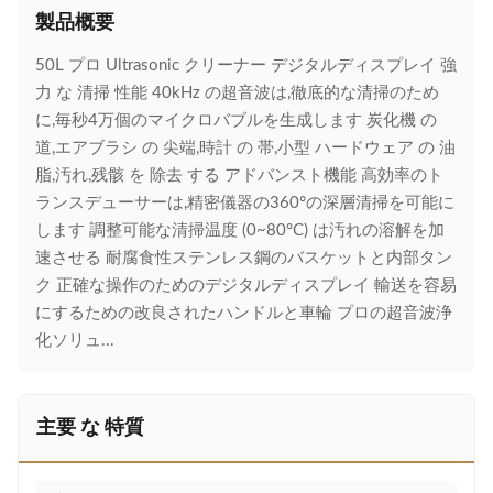
製品概要
50L プロ Ultrasonic クリーナー デジタルディスプレイ 強
力 な 清掃 性能 40kHz の超音波は,徹底的な清掃のため
に,毎秒4万個のマイクロバブルを生成します 炭化機 の
道,エアブラシ の 尖端,時計 の 帯,小型 ハードウェア の 油
脂,汚れ,残骸 を 除去 する アドバンスト機能 高効率のト
ランスデューサーは,精密儀器の360°の深層清掃を可能に
します 調整可能な清掃温度 (0~80°C) は汚れの溶解を加
速させる 耐腐食性ステンレス鋼のバスケットと内部タン
ク 正確な操作のためのデジタルディスプレイ 輸送を容易
にするための改良されたハンドルと車輪 プロの超音波浄
化ソリュ...
主要 な 特質