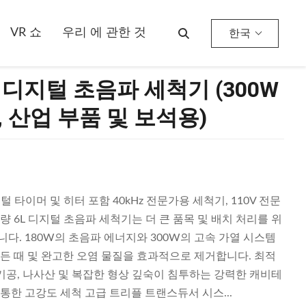
VR 쇼
우리 에 관한 것
한국
Hz 디지털 초음파 세척기 (300W
 산업 부품 및 보석용)
털 타이머 및 히터 포함 40kHz 전문가용 세척기, 110V 전문
량 6L 디지털 초음파 세척기는 더 큰 품목 및 배치 처리를 위
다. 180W의 초음파 에너지와 300W의 고속 가열 시스템
찌든 때 및 완고한 오염 물질을 효과적으로 제거합니다. 최적
 기공, 나사산 및 복잡한 형상 깊숙이 침투하는 강력한 캐비테
통한 고강도 세척 고급 트리플 트랜스듀서 시스...