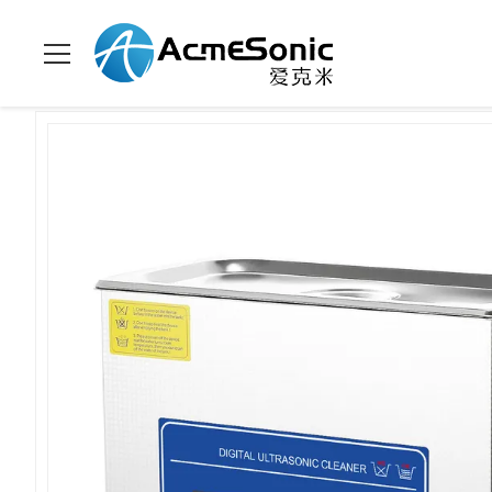
집
>
상품
>
디지털 초음파 세척기
>
6L 용량 40kHz 디지털 