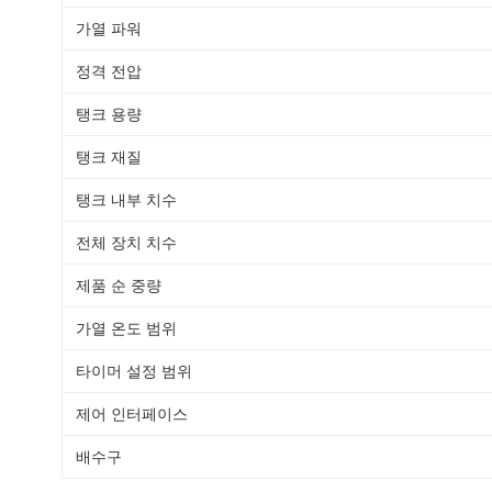
가열 파워
정격 전압
탱크 용량
탱크 재질
탱크 내부 치수
전체 장치 치수
제품 순 중량
가열 온도 범위
타이머 설정 범위
제어 인터페이스
배수구