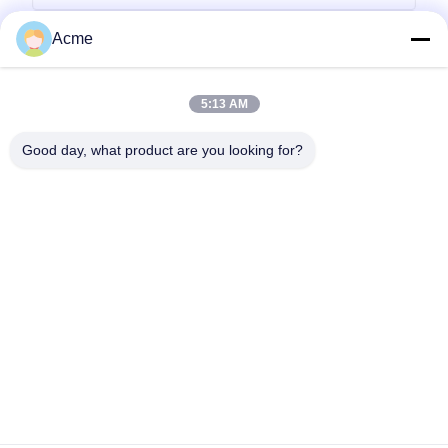
Acme
5:13 AM
Good day, what product are you looking for?
送りなさい
0086-133-1645-0353
acme@ultrasonic-cleaningmachine.com
家へ
製品
ビデオ
VRショー
わたしたち に つい て
工場 ツアー
品質管理
連絡 ください
引金 を 求め て ください