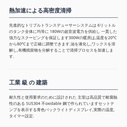
熱加速による高密度清掃
先進的なトリプルトランスデューサーシステムは 6リットル
のタンク全体に均等に 180Wの超音波電力を供給し 一貫した
強力なスクーピングを保証します300Wの暖房は,温度を20°C
から80°Cまで正確に調整できます.油を液化し,ワックスを溶
解し,有機残留物を分解することで清掃プロセスを加速しま
す.
工業 級 の 建築
耐久性と使用要求のために設計された 主室は高品質で耐腐蝕
性のある SUS304 不oxidable 鋼で作られていますセットテ
ンプを表示する青色バックライトディスプレイ,実際の温度,
タイマー設定.