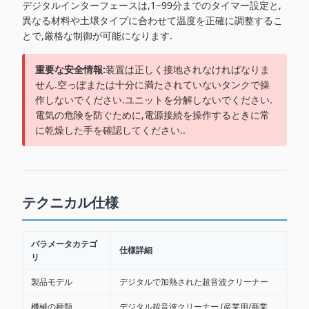
デジタルインターフェースは,1~99分までのタイマー設定と,
異なる材料や土壌タイプに合わせて温度を正確に調整するこ
とで,厳格な制御が可能になります.
重要な安全情報:
装置は正しく接地されなければなりま
せん.空っぽまたは十分に満たされていないタンクで操
作しないでください.ユニットを分解しないでください.
電気の危険を防ぐために,電源接続を操作するときに常
に乾燥した手を確認してください..
テクニカル仕様
パラメータカテゴ
仕様詳細
リ
製品モデル
デジタルで加熱された超音波クリーナー
機械の種類
デジタル超音波クリーナー (産業用/商業