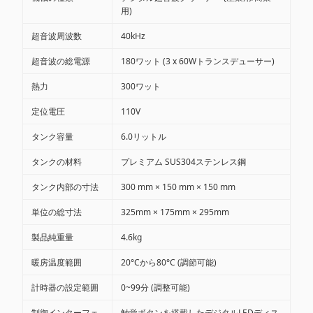
用)
超音波周波数
40kHz
超音波の総電源
180ワット (3 x 60Wトランスデューサー)
熱力
300ワット
定位電圧
110V
タンク容量
6.0リットル
タンクの材料
プレミアム SUS304ステンレス鋼
タンク内部の寸法
300 mm × 150 mm × 150 mm
単位の総寸法
325mm × 175mm × 295mm
製品純重量
4.6kg
暖房温度範囲
20°Cから80°C (調節可能)
計時器の設定範囲
0~99分 (調整可能)
制御インターフェ
触覚ボタンを搭載したデジタルLEDディス