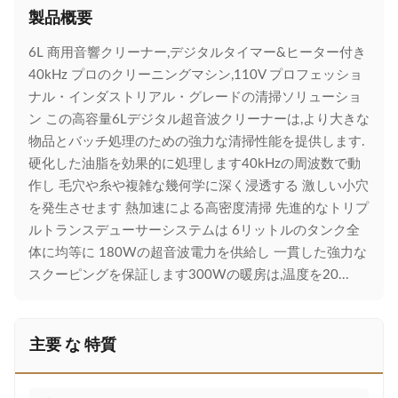
製品概要
6L 商用音響クリーナー,デジタルタイマー&ヒーター付き
40kHz プロのクリーニングマシン,110V プロフェッショ
ナル・インダストリアル・グレードの清掃ソリューショ
ン この高容量6Lデジタル超音波クリーナーは,より大きな
物品とバッチ処理のための強力な清掃性能を提供します.
硬化した油脂を効果的に処理します40kHzの周波数で動
作し 毛穴や糸や複雑な幾何学に深く浸透する 激しい小穴
を発生させます 熱加速による高密度清掃 先進的なトリプ
ルトランスデューサーシステムは 6リットルのタンク全
体に均等に 180Wの超音波電力を供給し 一貫した強力な
スクーピングを保証します300Wの暖房は,温度を20...
主要 な 特質