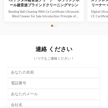
CEデジタル超音波クリーナー ボウリングボ
ステンレ
ール超音波ブラインドクリーニングマシン
リーナー 
Bowling Ball Cleaning With Ce Certificate Ultrasonic
Digital Ultr
Blind Cleaner For Sale Introduction: Principle of
CE Certifica
ultrasonic cleaner: High frequency oscillation signal
Ultrasonic V
from ultrasonic generator is transformed into high
The ultr
frequency mechanical oscillation by transducer and
oscillation
propagated into medium-cleaning solvent. The
solution 
forward radiation of ultrasonic wave in dense phase of
effectively
cleaning solution causes the flow of liquid to produce
surfaces
連絡 ください
tens of thousands of tiny bubbles with diameters of
Cleanin
50-500 microns
いつでもご連絡ください！