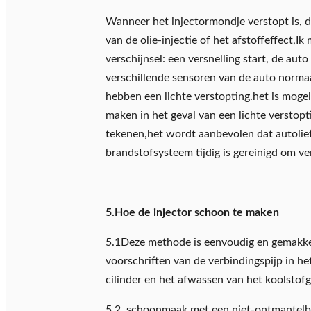
Wanneer het injectormondje verstopt is, de 
van de olie-injectie of het afstoffeffect,I
verschijnsel: een versnelling start, de aut
verschillende sensoren van de auto normaal 
hebben een lichte verstopting.het is mogel
maken in het geval van een lichte verstopt
tekenen,het wordt aanbevolen dat autolie
brandstofsysteem tijdig is gereinigd om v
5.Hoe de injector schoon te maken
5.1Deze methode is eenvoudig en gemakkelij
voorschriften van de verbindingspijp in h
cilinder en het afwassen van het koolstofg
5.2. schoonmaak met een niet-ontmantelb