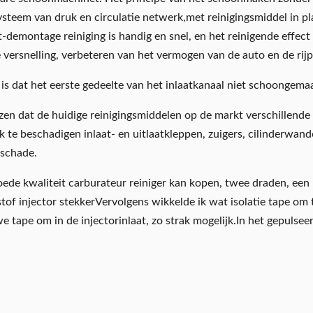
steem van druk en circulatie netwerk,met reinigingsmiddel in pl
demontage reiniging is handig en snel, en het reinigende effect v
versnelling, verbeteren van het vermogen van de auto en de rijp
s dat het eerste gedeelte van het inlaatkanaal niet schoongema
ezen dat de huidige reinigingsmiddelen op de markt verschillende v
k te beschadigen inlaat- en uitlaatkleppen, zuigers, cilinderwand
 schade.
oede kwaliteit carburateur reiniger kan kopen, twee draden, een
f injector stekkerVervolgens wikkelde ik wat isolatie tape om te
uwe tape om in de injectorinlaat, zo strak mogelijk.In het gepulse