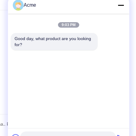
Acme
9:03 PM
SNELKOPPELINGEN
Thuis
Good day, what product are you looking 
for?
producten
Nieuws
Gevallen
Sitemap
a..
Privacybeleid