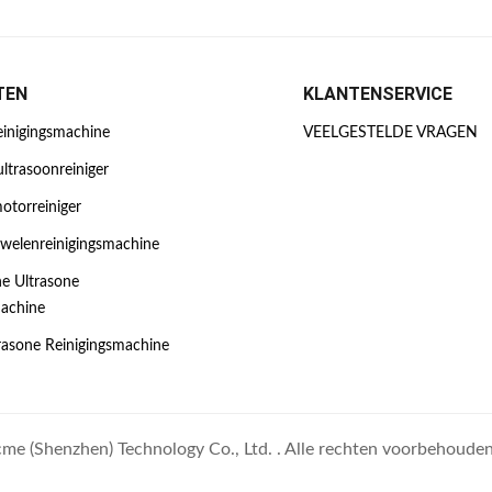
TEN
KLANTENSERVICE
einigingsmachine
VEELGESTELDE VRAGEN
ultrasoonreiniger
otorreiniger
uwelenreinigingsmachine
e Ultrasone
machine
trasone Reinigingsmachine
e (Shenzhen) Technology Co., Ltd. . Alle rechten voorbehouden