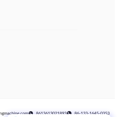
ingmachine.com
8613613021893
86-133-1645-0353