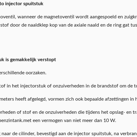
to injector spuitstuk
netoventil, wanneer de magnetoventil wordt aangespoeld en zuigk
tof door de naaldklep kop van de axiale naald en de ring gat tus
k is gemakkelijk verstopt
erschillende oorzaken.
of in het injectorstuk of onzuiverheden in de brandstof om de to
ometers heeft afgelegd, vormen zich ook bepaalde afzettingen in
rheden of stof en de onzuiverheden die tijdens het opslag- en 
 benzintank.met een vermogen van niet meer dan 10 W.
ng naar de cilinder, bevestigd aan de injector spuitstuk, na verb