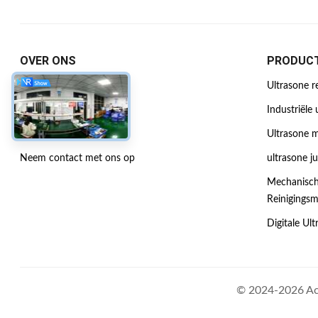
OVER ONS
PRODUC
Bedrijfprofiel
Ultrasone r
Fabriekstocht
Industriële 
Kwaliteitscontrole
Ultrasone m
Neem contact met ons op
ultrasone j
Mechanisch
Reinigings
Digitale Ul
© 2024-2026 Acm