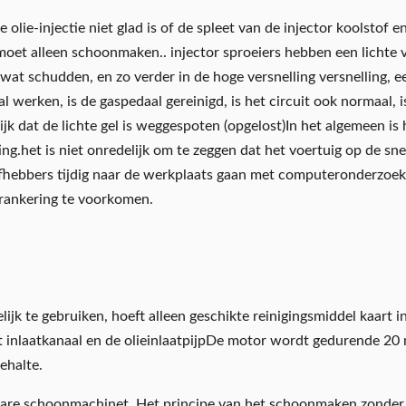
olie-injectie niet glad is of de spleet van de injector koolstof 
k moet alleen schoonmaken.. injector sproeiers hebben een lichte 
o wat schudden, en zo verder in de hoge versnelling versnelling, 
werken, is de gaspedaal gereinigd, is het circuit ook normaal, is
ijk dat de lichte gel is weggespoten (opgelost)In het algemeen is
ing.het is niet onredelijk om te zeggen dat het voertuig op de s
fhebbers tijdig naar de werkplaats gaan met computeronderzoek
erankering te voorkomen.
k te gebruiken, hoeft alleen geschikte reinigingsmiddel kaart i
et inlaatkanaal en de olieinlaatpijpDe motor wordt gedurende 20
ehalte.
are schoonmachinet. Het principe van het schoonmaken zonder