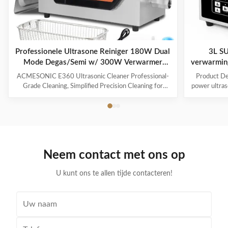
Professionele Ultrasone Reiniger 180W Dual
3L SU
Mode Degas/Semi w/ 300W Verwarmer
verwarmin
Digitale Timer voor Sieraden
ACMESONIC E360 Ultrasonic Cleaner Professional-
Product Des
Gereedschapsstukken Bril Speelgoed
Grade Cleaning, Simplified Precision Cleaning for
power ultraso
Every Item The ACMESONIC E360 Ultrasonic
range of i
Cleaner combines 180W ultrasonic power and dual-
components t
frequency technology (28/40 kHz) to tackle stubborn
industrial 
grime on jewelry, glasses, coins, dental appliances, and
valve, maki
delicate tools. With a 300W heating system and 6L
The ultraso
stainless steel tank, it revitalizes your belongings
is both effic
Neem contact met ons op
efficiently while maintaining their integrity. Advanced
on delicate
Features for Superior
U kunt ons te allen tijde contacteren!