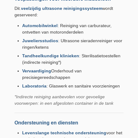
Dit.
veelzijdig ultrasone reinigingssysteem
wordt
geserveerd:
Automobilwinkel
: Reiniging van carburateur,
ontvetten van motoronderdelen
Juweliersstudios
: Ultrasone sieradenreiniger voor
ringen/ketens
Tandheelkundige klinieken
: Sterilisatietoestellen
(indirecte reiniging*)
Vervaardiging
Onderhoud van
precisiegereedschappen
Laboratoria
: Glaswerk en sanitaire voorzieningen
*Indirecte reiniging aanbevolen voor gevoelige
voorwerpen: in een afgesloten container in de tank
Ondersteuning en diensten
Levenslange technische ondersteuning
voor het