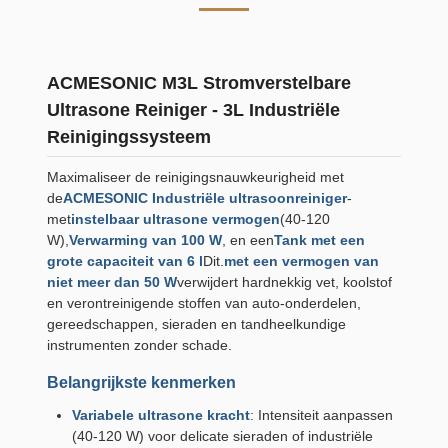
ACMESONIC M3L Stromverstelbare
Ultrasone Reiniger - 3L Industriële
Reinigingssysteem
Maximaliseer de reinigingsnauwkeurigheid met
de
ACMESONIC Industriële ultrasoonreiniger
-
met
instelbaar ultrasone vermogen
(40-120
W),
Verwarming van 100 W
, en een
Tank met een
grote capaciteit van 6 l
Dit.
met een vermogen van
niet meer dan 50 W
verwijdert hardnekkig vet, koolstof
en verontreinigende stoffen van auto-onderdelen,
gereedschappen, sieraden en tandheelkundige
instrumenten zonder schade.
Belangrijkste kenmerken
Variabele ultrasone kracht
: Intensiteit aanpassen
(40-120 W) voor delicate sieraden of industriële