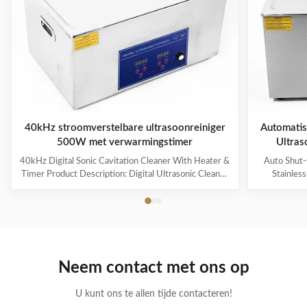
40kHz stroomverstelbare ultrasoonreiniger
Automatisc
500W met verwarmingstimer
Ultras
40kHz Digital Sonic Cavitation Cleaner With Heater &
Auto Shut-
Timer Product Description: Digital Ultrasonic Cleaner
Stainles
- M30L The Digital Ultrasonic Cleaner M30L is a
Descripti
powerful and efficient cleaning device suitable for a
Overview
variety of items such as jewelry, glasses, watches,
househol
dentures, and more. It is the perfect solution for
cleaning an
removing dirt, grime, and contaminants from your
efficient. W
valuable possessions. Application This ultrasonic
durable mate
Neem contact met ons op
cleaner is ideal for cleaning delicate and hard-to-reach
for keepin
items such
U kunt ons te allen tijde contacteren!