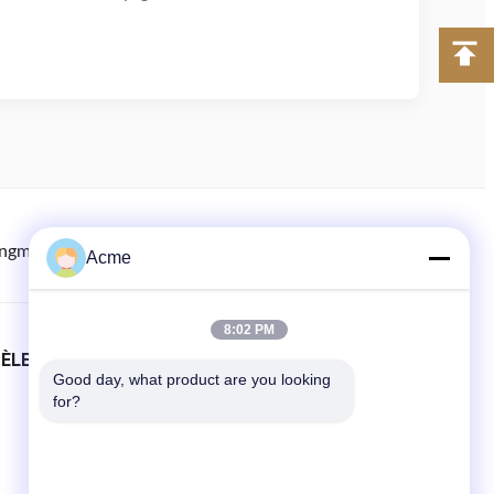
ingmachine.com
8613613021893
86-133-1645-0353
Acme
8:02 PM
TÈLE
LIENS RAPIDES
Good day, what product are you looking 
À la maison
for?
produits
Nouvelles