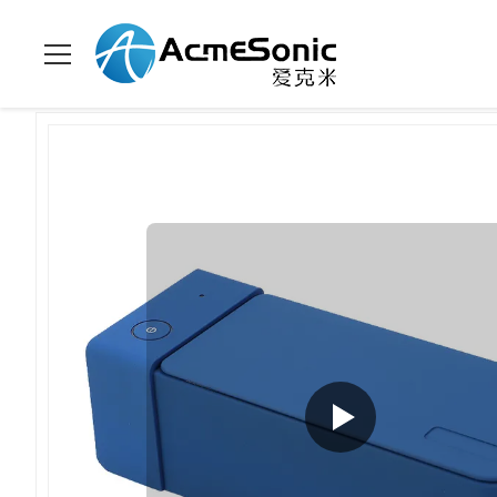
À La Maison
>
Produits
>
décapant ultrasonique de ménage
>