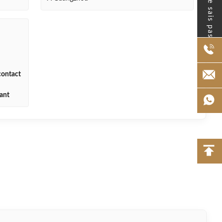
- Je ne sais pas.
 contact
sant