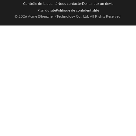
Contrôle de la qualité
Nous contacter
Demandez un devis
Plan du site
Politique de confidentialité
© 2026 Acme (Shenzhen) Technology Co., Ltd. All Rights Reserved.