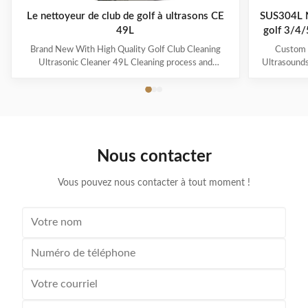
Le nettoyeur de club de golf à ultrasons CE
SUS304L N
49L
golf 3/4/
Brand New With High Quality Golf Club Cleaning
Custom 
Ultrasonic Cleaner 49L Cleaning process and
Ultrasound
application: This machine functions as moveable&
Make $200+ 
portable ultrasonic golf cleaner with built-in digital
Ultrasonic g
timer& heater in control panel. With handle& rollers to
to be t
move on the ground. It’s perfectly applied golf
contamin
courses, golf links, golf clubs and outdoor golf party
fingerprint
occasions. MH-160T can clean golf club heads, rubber
and invisibl
Nous contacter
grips and also golf ball, regardless of club material is
an item can
wood, aluminum
Vous pouvez nous contacter à tout moment !