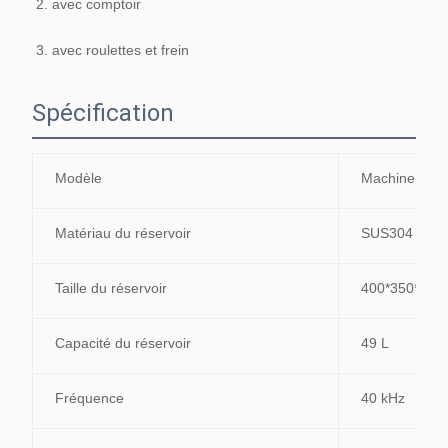
2. avec comptoir
3. avec roulettes et frein
Spécification
Modèle
Machine de n
Matériau du réservoir
SUS304
Taille du réservoir
400*350*350
Capacité du réservoir
49 L
Fréquence
40 kHz