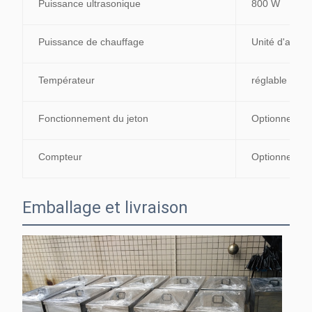
Puissance ultrasonique
800 W
Puissance de chauffage
Unité d'alime
Températeur
réglable de 1
Fonctionnement du jeton
Optionnel
Compteur
Optionnel
Emballage et livraison