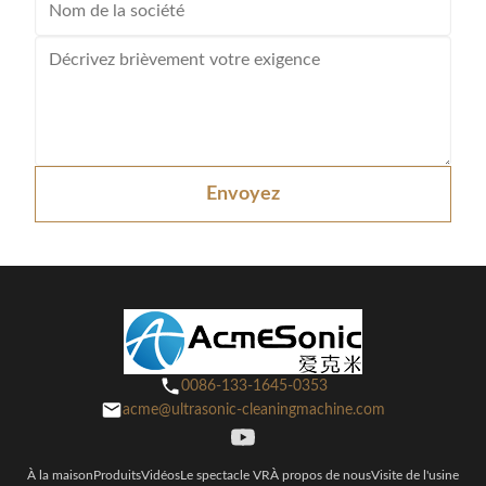
Envoyez
0086-133-1645-0353
acme@ultrasonic-cleaningmachine.com
À la maison
Produits
Vidéos
Le spectacle VR
À propos de nous
Visite de l'usine