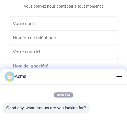
heated
in 
Vous pouvez nous contacter à tout moment !
Acme
4:26 PM
Good day, what product are you looking for?
Envoyez